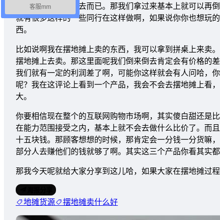
别人那儿没有卖出去而已。那我们拿过来基本上就可以再倒
客服mm
就有很多这样的一些同行在这样做啊，如果说你你也想玩的
西。
比如说啊我在摆地摊上卖的东西，我可以拿到拼桌上来卖。
摆地摊上去卖。那这里面呢我们倒来倒去肯定会有价格的差
我们就有一定的利润差了啊，可能你这样就会有人问哈，你
呢？我在这评论上看到一个产品，我会不会去摆地摊上看，
大。
你要相信现在整个的互联网购物市场啊，其实傻白甜还是比
在能力范围接受之内，基本上就不会去做什么比价了。而且
十五块钱。那顾客想想的时候，那肯定会一分钱一分货嘛，
部分人去赚他们的钱就够了啊。其实这三个产品你看其实都
那我今天呢就给大家分享到这儿哈，如果大家在摆地摊过程
海报分享
地摊货源
摆地摊卖什么好