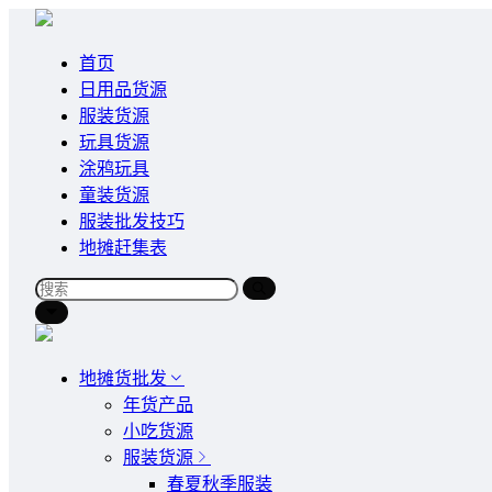
首页
日用品货源
服装货源
玩具货源
涂鸦玩具
童装货源
服装批发技巧
地摊赶集表
地摊货批发
年货产品
小吃货源
服装货源
春夏秋季服装