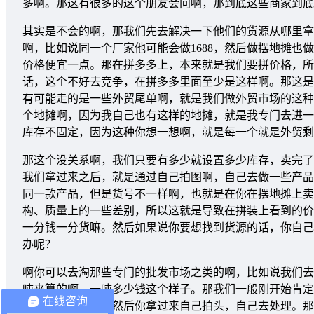
多啊。那这有很多的这个朋友会问啊，那到底这些商家到底
其实是不会的啊，那我们先去解决一下他们的货源从哪里拿
啊，比如说同一个厂家他可能会做1688，然后做摆地摊也
价格便宜一点。那在拼多多上，本来就是我们要拼价格，所
话，这个不好去竞争，在拼多多里面至少是这样啊。那这是
有可能走的是一些外贸尾单啊，就是我们做外贸市场的这种
个地摊啊，因为我自己也有这样的地摊，就是我专门去进一
库存不固定，因为这种你想一想啊，就是每一个就是外贸剩
那这个没关系啊，我们只要有多少就设置多少库存，卖完了
我们拿过来之后，就是通过自己拍图啊，自己去做一些产品
同一款产品，但是货号不一样啊，也就是在你在摆地摊上卖
构、质量上的一些差别，所以这就是导致在拼装上看到的价
一分钱一分货嘛。然后如果说你要想找到货源的话，你自己
办呢？
啊你可以去淘那些专门的批发市场之类的啊，比如说我们去
吨来算的啊，一吨多少钱这个样子。那我们一般刚开始肯定
在线咨询
斤，先试一下啊，然后你拿过来自己拍头，自己去处理。那