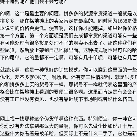
赚不赚钱呢？他们会不会亏呢？
的啊，这个是最主要的问题。拼多多的货源拿货渠道一般就是以
做拼多多，那在摆地摊上的卖家肯定是最高的。同时因为1688是
以说它的价格会更低。便宜啊，这样你才能跑掉，如果说你价格
第一个方面，第二个方面呢是我们去成都拿货的渠道可能有一些
有可能处理有很多货是处理不了的啊卖不出去了。那这种我们有
些尾货，然后放上架到自己地摊里面。这种模式呢也是可以的哈
下的尾单，它的量都不一定啊，可能有几十单呢，可能也有几百
就结束啊，这是一种很好的销售模式。你可以赚到这里面的一些
优化，差不多就OK了。啊场地。还有第三种情况啊，就是很多
的和拼多多上买的货号不一样，那货号不一样就代表这里面的产
格会比在摆地摊上看到的要便宜很多啊。这里面肯定是有会会有
没有工厂也没有看见，也没有靠近线下市场啊或者说什么档口。
网上找一找那种这个伪货单啊这种东西。特别便宜，你一吨它可
你你没有办法拿到那么大的量啊，你可以先做个比如说几十斤、
这些伟大你看着是被单哈，但实际上不是什么二手了，它也是新