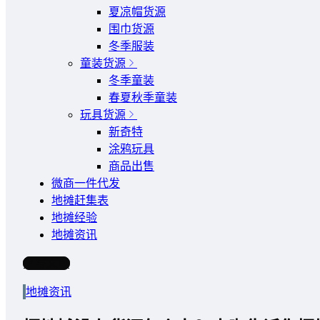
夏凉帽货源
围巾货源
冬季服装
童装货源
冬季童装
春夏秋季童装
玩具货源
新奇特
涂鸦玩具
商品出售
微商一件代发
地摊赶集表
地摊经验
地摊资讯
写文章
地摊资讯