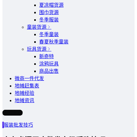
夏凉帽货源
围巾货源
冬季服装
童装货源
冬季童装
春夏秋季童装
玩具货源
新奇特
涂鸦玩具
商品出售
微商一件代发
地摊赶集表
地摊经验
地摊资讯
写文章
服装批发技巧