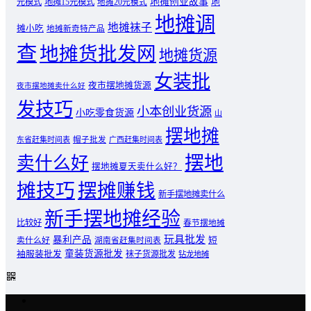
地摊创业故事
元模式
地摊15元模式
地
地摊20元模式
地摊调
地摊袜子
摊小吃
地摊新奇特产品
查
地摊货批发网
地摊货源
女装批
夜市摆地摊货源
夜市摆地摊卖什么好
发技巧
小本创业货源
小吃零食货源
山
摆地摊
东省赶集时间表
帽子批发
广西赶集时间表
摆地
卖什么好
摆地摊夏天卖什么好？
摊技巧
摆摊赚钱
新手摆地摊卖什么
新手摆地摊经验
比较好
春节摆地摊
玩具批发
暴利产品
卖什么好
短
湖南省赶集时间表
童装货源批发
袖服装批发
袜子货源批发
钻龙地摊