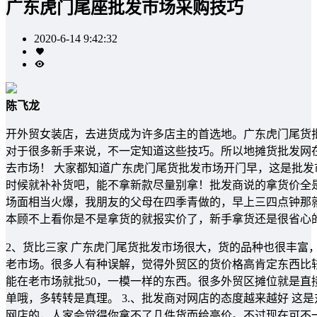
广东虎门尾座批发市场采购技巧
2020-6-14 9:42:32
陈飞龙
开外贸女装店，去进货成为许多店主的首选地。广东虎门尾货
对于很多新手来说，不一定知道这些技巧。所以地摊货批发网在
去市场！ 大家都知道广东虎门尾货批发市场开门早，这是批
时候就补补货吧，能不拿新款尽量别拿！批发商说的拿货价全
场面相当火爆，我朋友的父母在四季青做的，早上三四点钟那
本顾不上看你是不是拿货的就报实价了，新手拿货还是很省心
2、货比三家 广东虎门尾货批发市场很大，货的品种也很丰富
老市场。很多人有种误解，觉得外贸区的货价格高肯定东西比
能在老市场就批50，一模一样的东西。很多外贸区摊位就是
单哦，多转转是真理。 3.、批发商对网店的态度越来越好 
网店的，人家会觉得你拿不了几件货而给高价。不过现在可不