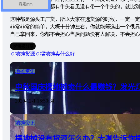
客服mm
检查，去拍照的，都有牛头看见没有带一个牛头的，就比别
这种都是源头工厂货，所以大家在选货源的时候，一定一定
非常非常的简单，大概十分钟左右，你就能筛选出一个很靠
自己拿回来，你都不会担心售后问题没有人解决，不会担心
海报分享
地摊货源
摆地摊卖什么好
地摊资讯
中秋国庆摆地摊卖什么最赚钱？发光
2020-12-1 15:50:34
地摊资讯
摆地摊没有货源怎么办？大咖告诉你