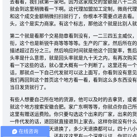
去看看，我们就第一家吧。因为这家成交的金额是八十二点
就会到这里稍微看一下啊。这代理加盟加工定制，微商代理
和这个成交金额稍微扫扫就行了，你根本不需要点进去看。
头，这个是实力商家。有这个标志，那他这个就是比别人就
第二个就是看那个交易勋章看到没有，一二三四五主威仪，
衔，这个也是新锐牛商等等等等。生产的厂家，然后所在的
描述超过百分之三。然后响应时间就是他这个回复率，售后
头率是什么意思，就是回头率就是九十天之内，有再次购买
看一下这些的话，就心里大概有一个判断了。这里还有一个
话，那就点一下自己代发就可以这上面写，你看到没有意见
我们再回到这个首页这个地方看一看，看到这么多东西没有
当日发货就行了。
有些人想要自己所在地的货源，他可以及时的去拿货，或者
就这个地方搜索安徽合肥。家广东啊等等，你就点你自己所
这里有赠送运费险。你只要勾选这个出来的厂家，出来的货
一件代发的话，退回就直接退到上家去。这样你就没有什么
后，你可以是十五天退换了，多少天退换都可以，四十八小
在线咨询
几块你自己想要的。还有这这里有一个深度认证，你可以点