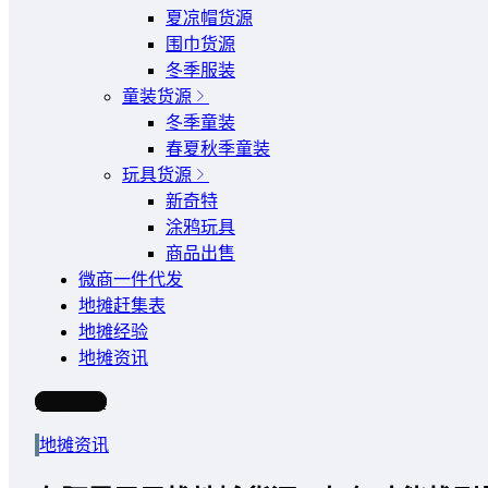
夏凉帽货源
围巾货源
冬季服装
童装货源
冬季童装
春夏秋季童装
玩具货源
新奇特
涂鸦玩具
商品出售
微商一件代发
地摊赶集表
地摊经验
地摊资讯
写文章
地摊资讯