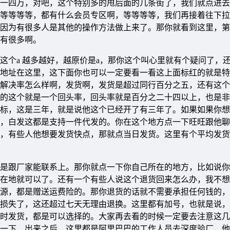
一四万，对吧，这个特别多的甩后面的几条街了，我们就点进去
等等等等，都有什么会员专区啊，等等等等，我们再接着往下拉
因为有很多人是其他的操作方法做上来了。那你就看到这里，第
有很多啊。
这个a 越多越好，越原价是a，那你这个叫心里就有个疑问了，
地址在这里，这下面你也可以一定要看一看这上面标红的就是特
解决率怎么样啊，发货啊，发货是超过同行百分之五，还有这个
的这个就是一个回头率，回头率就是百分之二十四以上，也是非
标，这是三年，就是说他这个已经开了有三年了。如果如果你想
，白发这都是支持一件代发的。你在这个地方点一下旺旺跟他聊
，有些人他想要发货快点，那就点当日发货。这里有个平均发货
是跟厂家能联系上。那你就点一下你自己所在的地方，比如说你
在地就可以了。还有一个有些人说这个退货回来怎么办，我不想
源，都是赠送运费险的。那你退货的话就不需要承担任何钱的，
损失了，这还超过七天无理由退换。这里都有加号，也就是说，
时发货，都是可以选择的。大家再去看的时候一定要去注意这几
一下，出来之后，这里都是阿里巴巴的工作人员去深度验厂，他