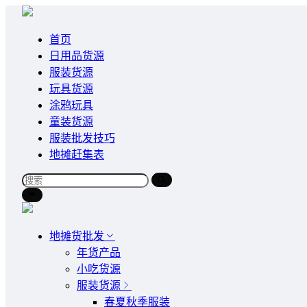
首页
日用品货源
服装货源
玩具货源
涂鸦玩具
童装货源
服装批发技巧
地摊赶集表
地摊货批发
年货产品
小吃货源
服装货源
春夏秋季服装