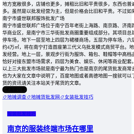
地方宽敞很多，店铺也更多，摊租比旧和平贵很多，东西也普
多。虽然是以批发经营为主，但是价格会比旧和平贵。不过如
南宁市盛世联邦服饰批发广场
南宁市盛世联邦广场位于南宁百年老街上海路、南京路、济南
华商业区，是南宁市三华街批发商圈重要组成部分。其项目总建筑面
停车场，地下一层至地上四层为裙楼商场，五层为停车场，六层为
约4万㎡，将在南宁打造首座第三代义乌批发模式商贸平台。地
发经营。地上一层，景观步行街为服饰、箱包、鞋帽等中高档
恰好对接东盟市场需求，四层为美食、娱乐、休闲等商业配套
以上三大批发市场就是南宁最为热门也是南京的尾货批发商常
也为大家在文章中说明了，百度地图或者高德地图一搜就可以
货的资讯请关注本站关于尾货的文章。
海报分享
地摊调查
地摊货批发网
女装批发技巧
服装批发技巧
南京的服装终端市场在哪里