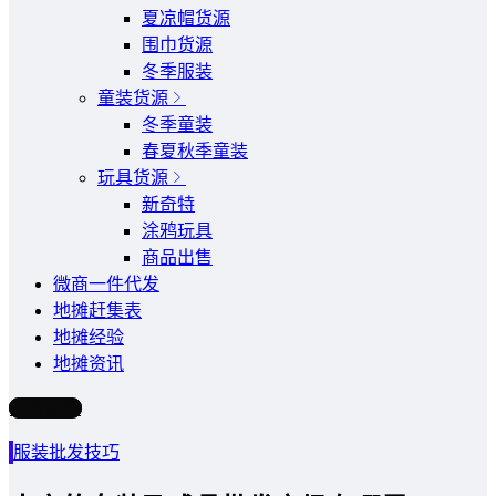
夏凉帽货源
围巾货源
冬季服装
童装货源
冬季童装
春夏秋季童装
玩具货源
新奇特
涂鸦玩具
商品出售
微商一件代发
地摊赶集表
地摊经验
地摊资讯
写文章
服装批发技巧