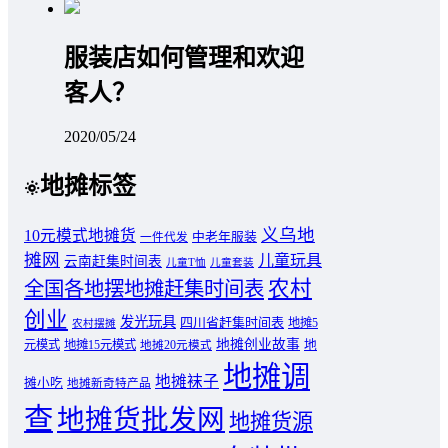
服装店如何管理和欢迎
客人？
2020/05/24
地摊标签
义乌地
10元模式地摊货
中老年服装
一件代发
摊网
儿童玩具
云南赶集时间表
儿童T恤
儿童套装
农村
全国各地摆地摊赶集时间表
创业
发光玩具
四川省赶集时间表
地摊5
农村摆摊
地摊创业故事
元模式
地摊15元模式
地
地摊20元模式
地摊调
地摊袜子
摊小吃
地摊新奇特产品
查
地摊货批发网
地摊货源