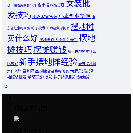
女装批
夜市摆地摊货源
夜市摆地摊卖什么好
发技巧
小本创业货源
小吃零食货源
山
摆地摊
东省赶集时间表
帽子批发
广西赶集时间表
摆地
卖什么好
摆地摊夏天卖什么好？
摊技巧
摆摊赚钱
新手摆地摊卖什么
新手摆地摊经验
比较好
春节摆地摊
玩具批发
暴利产品
卖什么好
短
湖南省赶集时间表
童装货源批发
袖服装批发
袜子货源批发
钻龙地摊
扫码打开当前页
扫码进入公众号