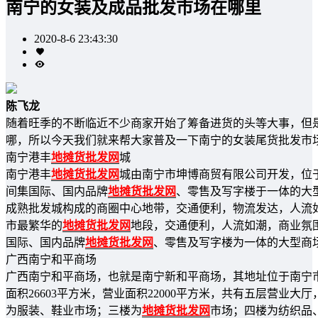
南宁的女装及成品批发市场在哪里
2020-8-6 23:43:30
陈飞龙
随着旺季的不断临近不少商家开始了筹备进货的头等大事，但
哪，所以今天我们就来帮大家普及一下南宁的女装尾货批发市
南宁港丰
地摊货批发网
城
南宁港丰
地摊货批发网
城由南宁市坤博商贸有限公司开发，位于
间集国际、国内品牌
地摊货批发网
、零售及写字楼于一体的大
成熟批发城构成的商圈中心地带，交通便利，物流发达，人流
市最繁华的
地摊货批发网
地段，交通便利，人流如潮，商业氛
国际、国内品牌
地摊货批发网
、零售及写字楼为一体的大型商
广西南宁和平商场
广西南宁和平商场，也就是南宁新和平商场，其地址位于南宁市兴
面积26603平方米，营业面积22000平方米，共有五层营业
为服装、鞋业市场；三楼为
地摊货批发网
市场；四楼为纺织品