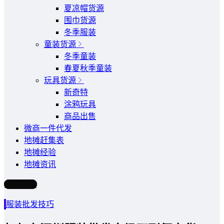
夏凉帽货源
围巾货源
冬季服装
童装货源
冬季童装
春夏秋季童装
玩具货源
新奇特
涂鸦玩具
商品出售
微商一件代发
地摊赶集表
地摊经验
地摊资讯
写文章
服装批发技巧