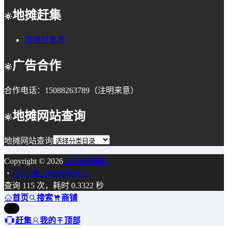
地摊赶集
地摊赶集表
广告合作
合作电话：15088263789（注明来意）
地摊网站查询
地摊网站查询
Copyright © 2026
义乌地摊网
・
浙ICP备18039566号-1
查询 115 次，耗时 0.3322 秒
首页
搜索
商铺
赶集
我的
顶部