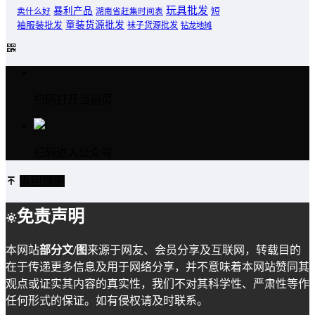
玩具批发
暴利产品
卖什么好
短
湖南省赶集时间表
童装货源批发
袖服装批发
袜子货源批发
钻龙地摊
扫码打开当前页
扫码进入公众号
返回顶部
免责声明
本网站
部分文/图
来源于网友、会员分享及互联网，转载目的
在于传递更多信息及用于网络分享，并不意味着本网站赞同其
观点或证实其内容的真实性，我们不对其科学性、严肃性等作
任何形式的保证。如有侵权请及时联系。