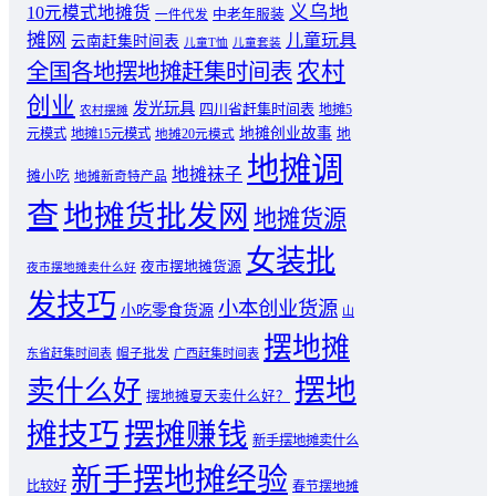
义乌地
10元模式地摊货
中老年服装
一件代发
摊网
儿童玩具
云南赶集时间表
儿童T恤
儿童套装
农村
全国各地摆地摊赶集时间表
创业
发光玩具
四川省赶集时间表
地摊5
农村摆摊
地摊创业故事
元模式
地摊15元模式
地
地摊20元模式
地摊调
地摊袜子
摊小吃
地摊新奇特产品
查
地摊货批发网
地摊货源
女装批
夜市摆地摊货源
夜市摆地摊卖什么好
发技巧
小本创业货源
小吃零食货源
山
摆地摊
东省赶集时间表
帽子批发
广西赶集时间表
摆地
卖什么好
摆地摊夏天卖什么好？
摊技巧
摆摊赚钱
新手摆地摊卖什么
新手摆地摊经验
比较好
春节摆地摊