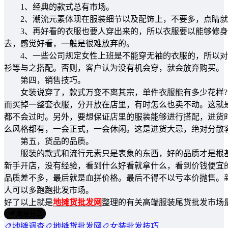
1、经典的款式总有市场。
2、潮流元素体现在服装细节以及配饰上，不要多，点睛就
3、再好看的衣服也要人穿出来的，所以衣服要以能够修身
去，感觉好看，一般是很难放弃的。
4、一些公司规定女性上班是不能穿无袖的衣服的，所以对
衫等与之搭配。否则，客户认为没有机会穿，就会放弃购买。
第四，销售技巧。
女装说穿了，款式万变不离其宗，单件衣服能有多少花样?
而买掉一整套衣服，分开放在店里，有时怎么也卖不动。这就
都不会过时。另外，要想保证店里的服装能够进行搭配，进货
么风格都有，一会正式，一会休闲。这是进货大忌，绝对分散
第五，货品的品质。
服装的款式和流行元素只是表象的东西，好的品质才是根基
新手开店，没有经验，看到什么好看就拿什么，看到价钱便宜
品质差不多，最后就是血拼价格。最后不得不以亏本价抛售。
人可以多跑跑批发市场。
好了以上就是
地摊货批发网
整理的有关高端服装尾货批发市场
海报分享
地摊调查
地摊货批发网
女装批发技巧