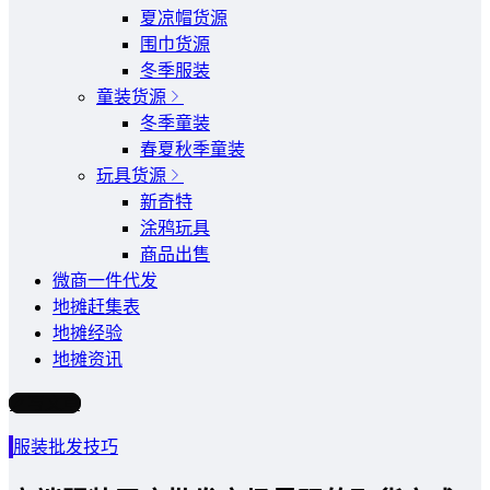
夏凉帽货源
围巾货源
冬季服装
童装货源
冬季童装
春夏秋季童装
玩具货源
新奇特
涂鸦玩具
商品出售
微商一件代发
地摊赶集表
地摊经验
地摊资讯
写文章
服装批发技巧