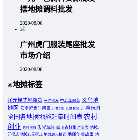
摆地摊调料批发
2020/08/08
广州虎门服装尾座批发
市场介绍
2020/08/08
地摊标签
义乌地
10元模式地摊货
中老年服装
一件代发
摊网
儿童玩具
云南赶集时间表
儿童T恤
儿童套装
农村
全国各地摆地摊赶集时间表
创业
发光玩具
四川省赶集时间表
地摊5
农村摆摊
地摊创业故事
元模式
地摊15元模式
地
地摊20元模式