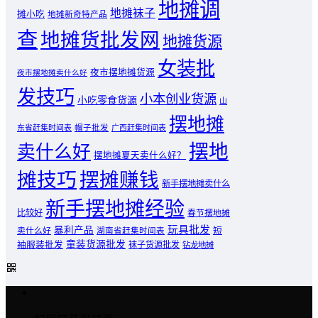
地摊调
地摊袜子
摊小吃
地摊新奇特产品
查
地摊货批发网
地摊货源
女装批
夜市摆地摊货源
夜市摆地摊卖什么好
发技巧
小本创业货源
小吃零食货源
山
摆地摊
东省赶集时间表
帽子批发
广西赶集时间表
摆地
卖什么好
摆地摊夏天卖什么好？
摊技巧
摆摊赚钱
新手摆地摊卖什么
新手摆地摊经验
比较好
春节摆地摊
玩具批发
暴利产品
卖什么好
短
湖南省赶集时间表
童装货源批发
袖服装批发
袜子货源批发
钻龙地摊