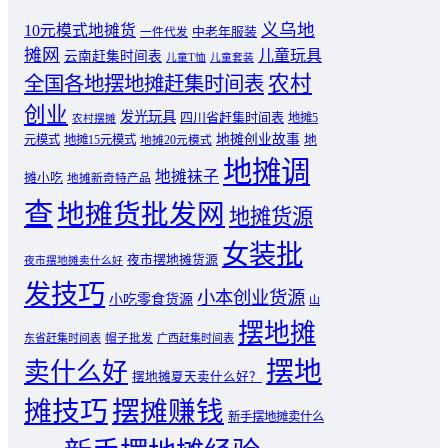
义乌地
10元模式地摊货
中老年服装
一件代发
摊网
儿童玩具
云南赶集时间表
儿童T恤
儿童套装
农村
全国各地摆地摊赶集时间表
创业
发光玩具
四川省赶集时间表
地摊5
农村摆摊
地摊创业故事
元模式
地摊15元模式
地
地摊20元模式
地摊调
地摊袜子
摊小吃
地摊新奇特产品
查
地摊货批发网
地摊货源
女装批
夜市摆地摊货源
夜市摆地摊卖什么好
发技巧
小本创业货源
小吃零食货源
山
摆地摊
东省赶集时间表
帽子批发
广西赶集时间表
摆地
卖什么好
摆地摊夏天卖什么好？
摊技巧
摆摊赚钱
新手摆地摊卖什么