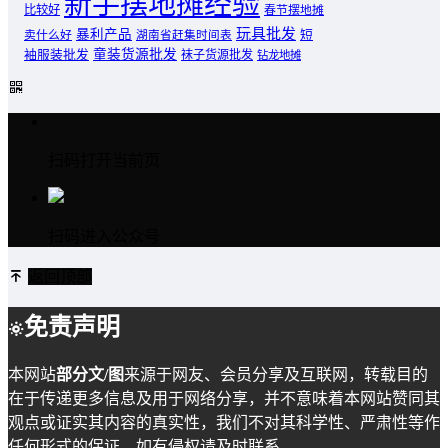
新手摆地摊经验
比较好
春节摆地摊
玩具批发
暴利产品
卖什么好
短
湖南省赶集时间表
童装货源批发
袖服装批发
袜子货源批发
钻龙地摊
扫码打开当前页
扫码进入公众号
返回顶部
免责声明
本网站
部分文/图
来源于网友、会员分享及互联网，转载目的
在于传递更多信息及用于网络分享，并不意味着本网站赞同其
观点或证实其内容的真实性，我们不对其科学性、严肃性等作
任何形式的保证。如有侵权请及时联系。