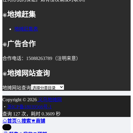
地摊赶集
地摊赶集表
广告合作
合作电话：15088263789（注明来意）
地摊网站查询
地摊网站查询
Copyright © 2026
义乌地摊网
・
浙ICP备18039566号-1
查询 127 次，耗时 0.3609 秒
首页
搜索
商铺