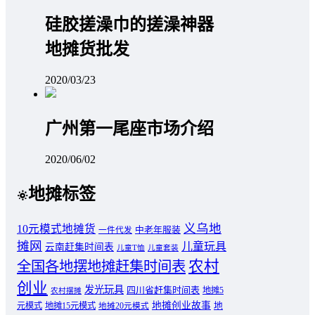
硅胶搓澡巾的搓澡神器
地摊货批发
2020/03/23
广州第一尾座市场介绍
2020/06/02
地摊标签
义乌地
10元模式地摊货
中老年服装
一件代发
摊网
儿童玩具
云南赶集时间表
儿童T恤
儿童套装
农村
全国各地摆地摊赶集时间表
创业
发光玩具
四川省赶集时间表
地摊5
农村摆摊
地摊创业故事
元模式
地摊15元模式
地
地摊20元模式