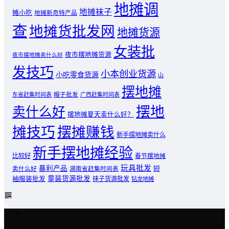
地摊调
地摊袜子
摊小吃
地摊新奇特产品
查
地摊货批发网
地摊货源
女装批
夜市摆地摊货源
夜市摆地摊卖什么好
发技巧
小本创业货源
小吃零食货源
山
摆地摊
东省赶集时间表
帽子批发
广西赶集时间表
摆地
卖什么好
摆地摊夏天卖什么好？
摊技巧
摆摊赚钱
新手摆地摊卖什么
新手摆地摊经验
比较好
春节摆地摊
玩具批发
暴利产品
卖什么好
短
湖南省赶集时间表
童装货源批发
袖服装批发
袜子货源批发
钻龙地摊