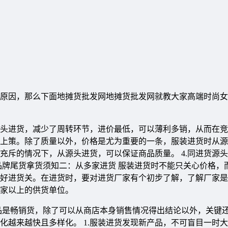
原因，那么下面地摊货批发网地摊货批发网就教大家高端时尚女
源头进货，减少了周转环节，进价最低，可以薄利多销，从而在竞争
上策。除了质量以外，价格是尤为重要的一条，服装进货时从源
品充斥的情况下，从源头进货，可以保证商品质量。 4.同进货源
品牌尾货拿货须知二：从多家进货 服装进货时不能只关心价格，
格把好进货关。在进货时，要对进货厂家有个初步了解，了解厂家
择两家以上的供货单位。
品是畅销货，除了可以从商店本身销售情况得出结论以外，关键
化越来越快且多样化。 1.服装进货发现新产品，不可盲目一时