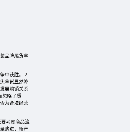
装品牌尾货拿
中获胜。 2.
头拿货显然降
头发展购销关系
而忽略了质
是否为合法经营
还要考虑商品流
大量购进，新产