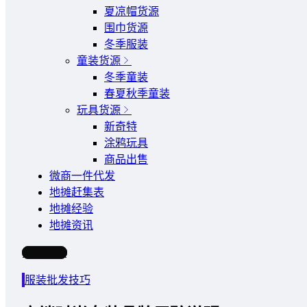
夏凉帽货源
围巾货源
冬季服装
童装货源
冬季童装
春夏秋季童装
玩具货源
新奇特
涂鸦玩具
商品出售
微商一件代发
地摊赶集表
地摊经验
地摊资讯
写文章
服装批发技巧