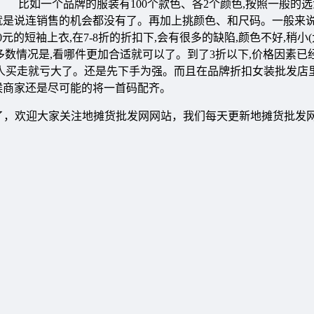
比如一个品牌的服装有100个款色、各2个颜色,按照一般的选
就是说连销售的机会都没有了。再加上挑颜色、和尺码。一般来说,
的短袖上衣,在7-8折的折扣下,会有很多的缺陷,颜色不好,稍小(
大多数情况是,看哪件更加合适就可以了。到了3折以下,价格因素已
他人买走就亏大了。还是先下手为强。而且在品牌折扣女装批发店里
候商家还是尽可能的将一首码配齐。
里了，欢迎大家关注地摊货批发网网站，我们每天更新地摊货批发