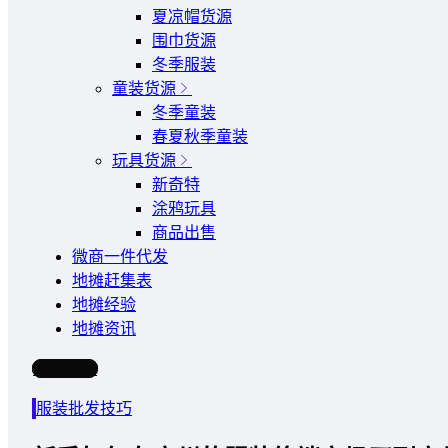
夏凉帽货源
围巾货源
冬季服装
童装货源
冬季童装
春夏秋季童装
玩具货源
新奇特
涂鸦玩具
商品出售
微商一件代发
地摊赶集表
地摊经验
地摊资讯
写文章
服装批发技巧