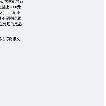
法,大家能够看
挑上2000元
大)了点,配不
经不是障碍,很
,处理的是品
网技巧资讯文