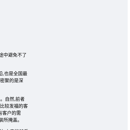
途中避免不了
,也是全国最
最密聚的是深
。自然,前者
是比较发福的客
有客户的需
装所掩盖。