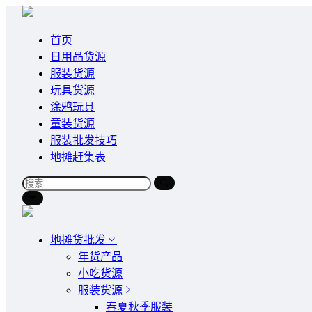
首页
日用品货源
服装货源
玩具货源
涂鸦玩具
童装货源
服装批发技巧
地摊赶集表
地摊货批发
年货产品
小吃货源
服装货源
春夏秋季服装