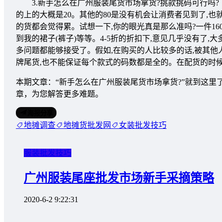
3.新手怎么在广州服装尾货市场拿货?挑款挑码可行吗? 
的上的大概是20。其他的80是没有机会让消费者见到了,也
的货都会觉得累。试想一下,你的眼光真是那么准吗?一件160元
到我的裙子(裤子)等等。4-5折的折扣下,意见几乎没有了,
多问题都能够接受了。假如,在购买的人比较多的话,被其
牌尾货,也不能保证每个款式的码数都是全的。在配货的时
本期文章：“新手怎么在广州服装尾货市场拿货?”就到这
章，为您解答更多难题。
海报分享
地摊调查
地摊货批发网
女装批发技巧
服装批发技巧
广州服装尾座批发市场新手采摘策略
2020-6-2 9:22:31