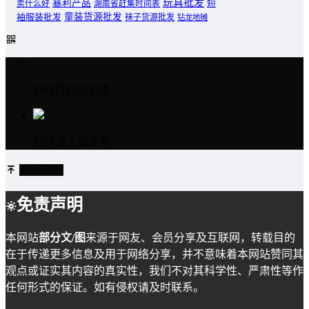
玩具批发
暴利产品
卖什么好
短
湖南省赶集时间表
童装货源批发
袖服装批发
袜子货源批发
钻龙地摊
扫码打开当前页
扫码进入公众号
返回顶部
免责声明
本网站
部分文/图
来源于网友、会员分享及互联网，转载目的
在于传递更多信息及用于网络分享，并不意味着本网站赞同其
观点或证实其内容的真实性，我们不对其科学性、严肃性等作
任何形式的保证。如有侵权请及时联系。