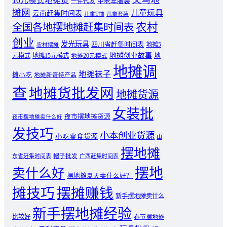
10元模式地摊货
中老年服装
一件代发
摊网
儿童玩具
云南赶集时间表
儿童T恤
儿童套装
农村
全国各地摆地摊赶集时间表
创业
发光玩具
四川省赶集时间表
地摊5
农村摆摊
地摊创业故事
元模式
地摊15元模式
地
地摊20元模式
地摊调
地摊袜子
摊小吃
地摊新奇特产品
查
地摊货批发网
地摊货源
女装批
夜市摆地摊货源
夜市摆地摊卖什么好
发技巧
小本创业货源
小吃零食货源
山
摆地摊
东省赶集时间表
帽子批发
广西赶集时间表
摆地
卖什么好
摆地摊夏天卖什么好？
摊技巧
摆摊赚钱
新手摆地摊卖什么
新手摆地摊经验
比较好
春节摆地摊