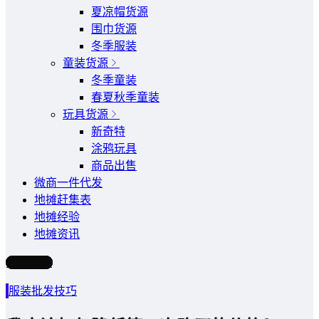
夏凉帽货源
围巾货源
冬季服装
童装货源
冬季童装
春夏秋季童装
玩具货源
新奇特
涂鸦玩具
商品出售
微商一件代发
地摊赶集表
地摊经验
地摊资讯
写文章
服装批发技巧