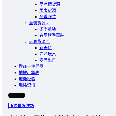
夏凉帽货源
围巾货源
冬季服装
童装货源
冬季童装
春夏秋季童装
玩具货源
新奇特
涂鸦玩具
商品出售
微商一件代发
地摊赶集表
地摊经验
地摊资讯
写文章
服装批发技巧