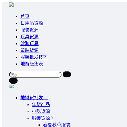
首页
日用品货源
服装货源
玩具货源
涂鸦玩具
童装货源
服装批发技巧
地摊赶集表
地摊货批发
年货产品
小吃货源
服装货源
春夏秋季服装