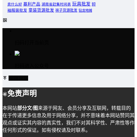
玩具批发
暴利产品
卖什么好
短
湖南省赶集时间表
童装货源批发
袖服装批发
袜子货源批发
钻龙地摊
扫码打开当前页
扫码进入公众号
返回顶部
免责声明
本网站
部分文/图
来源于网友、会员分享及互联网，转载目的
在于传递更多信息及用于网络分享，并不意味着本网站赞同其
观点或证实其内容的真实性，我们不对其科学性、严肃性等作
任何形式的保证。如有侵权请及时联系。