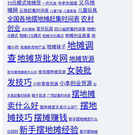
义乌地
10元模式地摊货
中老年服装
一件代发
摊网
儿童玩具
云南赶集时间表
儿童T恤
儿童套装
农村
全国各地摆地摊赶集时间表
创业
发光玩具
四川省赶集时间表
地摊5
农村摆摊
地摊创业故事
元模式
地摊15元模式
地
地摊20元模式
地摊调
地摊袜子
摊小吃
地摊新奇特产品
查
地摊货批发网
地摊货源
女装批
夜市摆地摊货源
夜市摆地摊卖什么好
发技巧
小本创业货源
小吃零食货源
山
摆地摊
东省赶集时间表
帽子批发
广西赶集时间表
摆地
卖什么好
摆地摊夏天卖什么好？
摊技巧
摆摊赚钱
新手摆地摊卖什么
新手摆地摊经验
比较好
春节摆地摊