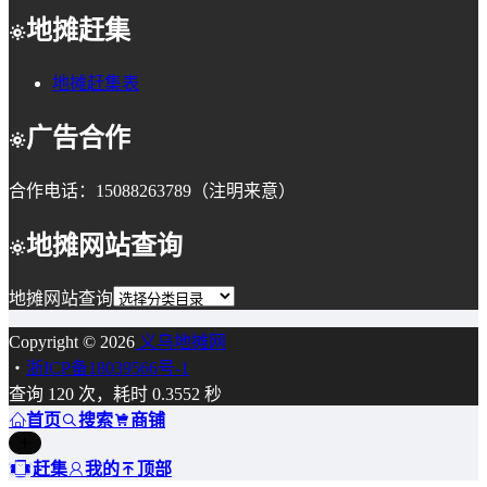
地摊赶集
地摊赶集表
广告合作
合作电话：15088263789（注明来意）
地摊网站查询
地摊网站查询
Copyright © 2026
义乌地摊网
・
浙ICP备18039566号-1
查询 120 次，耗时 0.3552 秒
首页
搜索
商铺
赶集
我的
顶部