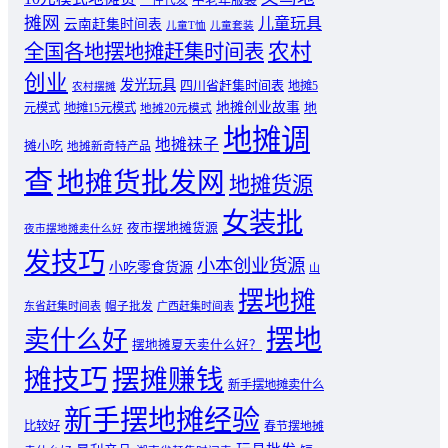
一件代发
摊网
儿童玩具
云南赶集时间表
儿童T恤
儿童套装
农村
全国各地摆地摊赶集时间表
创业
发光玩具
四川省赶集时间表
地摊5
农村摆摊
地摊创业故事
元模式
地摊15元模式
地
地摊20元模式
地摊调
地摊袜子
摊小吃
地摊新奇特产品
查
地摊货批发网
地摊货源
女装批
夜市摆地摊货源
夜市摆地摊卖什么好
发技巧
小本创业货源
小吃零食货源
山
摆地摊
东省赶集时间表
帽子批发
广西赶集时间表
摆地
卖什么好
摆地摊夏天卖什么好？
摊技巧
摆摊赚钱
新手摆地摊卖什么
新手摆地摊经验
比较好
春节摆地摊