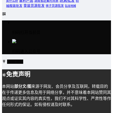
玩具批发
暴利产品
卖什么好
短
湖南省赶集时间表
童装货源批发
袖服装批发
袜子货源批发
钻龙地摊
扫码打开当前页
扫码进入公众号
返回顶部
免责声明
本网站
部分文/图
来源于网友、会员分享及互联网，转载目的
在于传递更多信息及用于网络分享，并不意味着本网站赞同其
观点或证实其内容的真实性，我们不对其科学性、严肃性等作
任何形式的保证。如有侵权请及时联系。