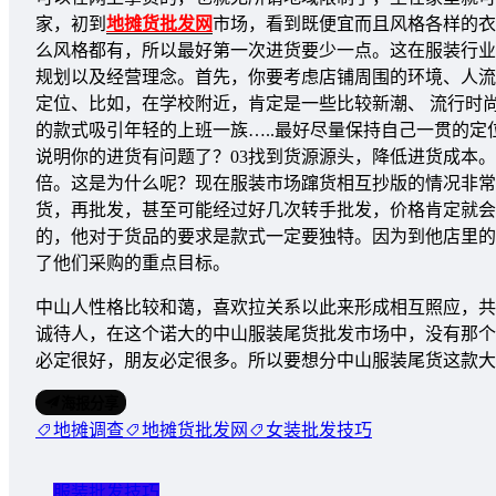
家，初到
地摊货批发网
市场，看到既便宜而且风格各样的衣
么风格都有，所以最好第一次进货要少一点。这在服装行业
规划以及经营理念。首先，你要考虑店铺周围的环境、人流
定位、比如，在学校附近，肯定是一些比较新潮、 流行时
的款式吸引年轻的上班一族…..最好尽量保持自己一贯的
说明你的进货有问题了？03找到货源源头，降低进货成本
倍。这是为什么呢？现在服装市场蹿货相互抄版的情况非常
货，再批发，甚至可能经过好几次转手批发，价格肯定就会
的，他对于货品的要求是款式一定要独特。因为到他店里的
了他们采购的重点目标。
中山人性格比较和蔼，喜欢拉关系以此来形成相互照应，共
诚待人，在这个诺大的中山服装尾货批发市场中，没有那个
必定很好，朋友必定很多。所以要想分中山服装尾货这款大
海报分享
地摊调查
地摊货批发网
女装批发技巧
服装批发技巧