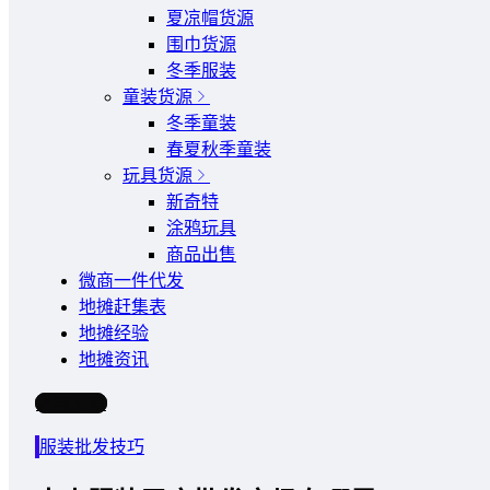
夏凉帽货源
围巾货源
冬季服装
童装货源
冬季童装
春夏秋季童装
玩具货源
新奇特
涂鸦玩具
商品出售
微商一件代发
地摊赶集表
地摊经验
地摊资讯
写文章
服装批发技巧