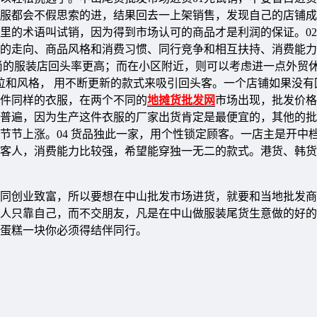
服都会不假思索的进，结果回去一上架销售，发现自己的店铺成
里的术语叫试销，因为得到市场认可的商品才是利润的保证。02
的走向、商品风格和消费习惯、同行竞争和相互扶持、消费能力
尚的服装店回头率更高；而在小区附近，则可以考虑进一点外贸
定位和风格， 用不断更新的款式来吸引回头客。一个店铺如果没有
。件同样的衣服，在两个不同的
地摊货批发网
市场出现，批发价格
普遍，因为生产这件衣服的厂家出货肯定是最便宜的，其他的批
节节上涨。04 货品独此一家，用个性锁定顾客。一店主是开中
客人，消费能力比较强，希望能穿独一无二的款式。港货、韩货
同创业致富，所以要想在中山批发市场进货，就要和当地批发商
人只靠自己，而不交朋友，凡是在中山做服装尾货生意做的好的
蛋糕一块你必须得结伴同行。