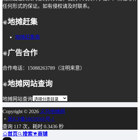
任何形式的保证。如有侵权请及时联系。
地摊赶集
地摊赶集表
广告合作
合作电话：15088263789（注明来意）
地摊网站查询
地摊网站查询
Copyright © 2026
义乌地摊网
・
浙ICP备18039566号-1
查询 117 次，耗时 0.3436 秒
首页
搜索
商铺