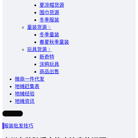
夏凉帽货源
围巾货源
冬季服装
童装货源
冬季童装
春夏秋季童装
玩具货源
新奇特
涂鸦玩具
商品出售
微商一件代发
地摊赶集表
地摊经验
地摊资讯
写文章
服装批发技巧