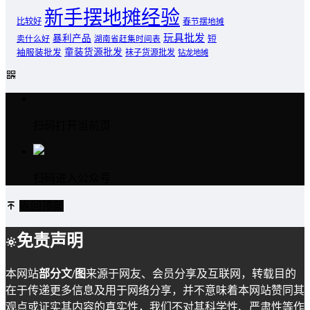
新手摆地摊经验
比较好
春节摆地摊
玩具批发
暴利产品
卖什么好
短
湖南省赶集时间表
童装货源批发
袖服装批发
袜子货源批发
钻龙地摊
扫码打开当前页
扫码进入公众号
返回顶部
免责声明
本网站
部分文/图
来源于网友、会员分享及互联网，转载目的
在于传递更多信息及用于网络分享，并不意味着本网站赞同其
观点或证实其内容的真实性，我们不对其科学性、严肃性等作