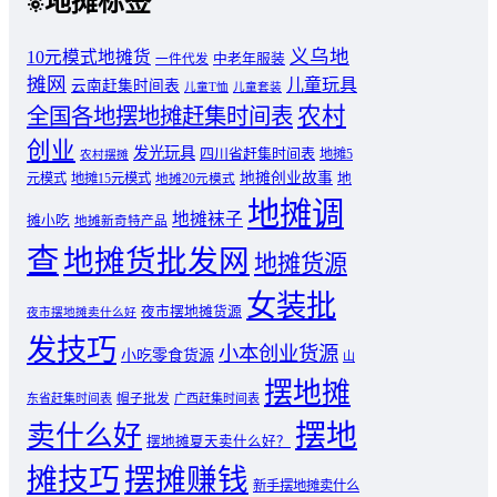
地摊标签
义乌地
10元模式地摊货
中老年服装
一件代发
摊网
儿童玩具
云南赶集时间表
儿童T恤
儿童套装
农村
全国各地摆地摊赶集时间表
创业
发光玩具
四川省赶集时间表
地摊5
农村摆摊
地摊创业故事
元模式
地摊15元模式
地
地摊20元模式
地摊调
地摊袜子
摊小吃
地摊新奇特产品
查
地摊货批发网
地摊货源
女装批
夜市摆地摊货源
夜市摆地摊卖什么好
发技巧
小本创业货源
小吃零食货源
山
摆地摊
东省赶集时间表
帽子批发
广西赶集时间表
摆地
卖什么好
摆地摊夏天卖什么好？
摊技巧
摆摊赚钱
新手摆地摊卖什么