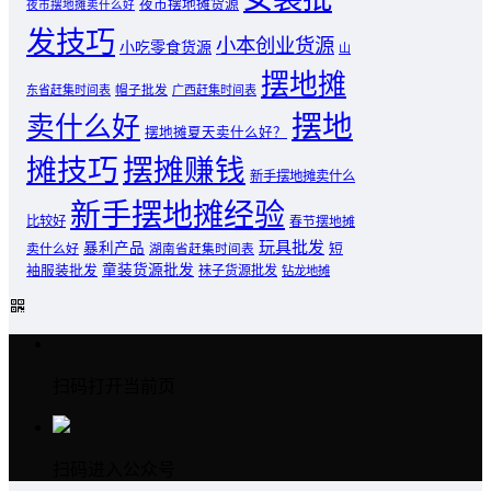
夜市摆地摊货源
夜市摆地摊卖什么好
发技巧
小本创业货源
小吃零食货源
山
摆地摊
东省赶集时间表
帽子批发
广西赶集时间表
摆地
卖什么好
摆地摊夏天卖什么好？
摊技巧
摆摊赚钱
新手摆地摊卖什么
新手摆地摊经验
比较好
春节摆地摊
玩具批发
暴利产品
卖什么好
短
湖南省赶集时间表
童装货源批发
袖服装批发
袜子货源批发
钻龙地摊
扫码打开当前页
扫码进入公众号