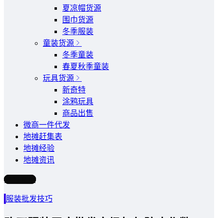
夏凉帽货源
围巾货源
冬季服装
童装货源
冬季童装
春夏秋季童装
玩具货源
新奇特
涂鸦玩具
商品出售
微商一件代发
地摊赶集表
地摊经验
地摊资讯
写文章
服装批发技巧