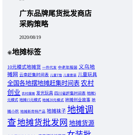
广东品牌尾货批发商店
采购策略
2020/08/19
地摊标签
义乌地
10元模式地摊货
中老年服装
一件代发
摊网
儿童玩具
云南赶集时间表
儿童T恤
儿童套装
农村
全国各地摆地摊赶集时间表
创业
发光玩具
四川省赶集时间表
地摊5
农村摆摊
地摊创业故事
元模式
地摊15元模式
地
地摊20元模式
地摊调
地摊袜子
摊小吃
地摊新奇特产品
查
地摊货批发网
地摊货源
女装批