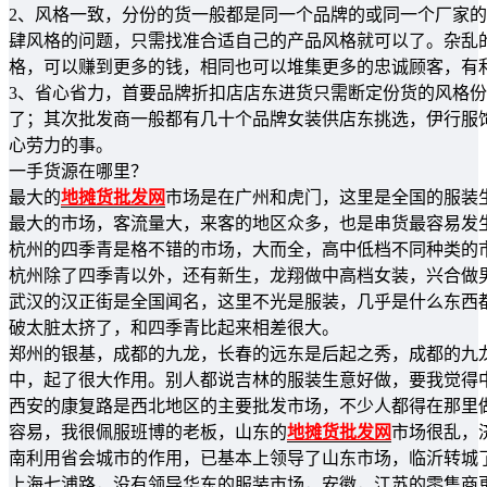
2、风格一致，分份的货一般都是同一个品牌的或同一个厂家
肆风格的问题，只需找准合适自己的产品风格就可以了。杂乱
格，可以赚到更多的钱，相同也可以堆集更多的忠诚顾客，有
3、省心省力，首要品牌折扣店店东进货只需断定份货的风格
了；其次批发商一般都有几十个品牌女装供店东挑选，伊行服
心劳力的事。
一手货源在哪里？
最大的
地摊货批发网
市场是在广州和虎门，这里是全国的服装
最大的市场，客流量大，来客的地区众多，也是串货最容易发
杭州的四季青是格不错的市场，大而全，高中低档不同种类的
杭州除了四季青以外，还有新生，龙翔做中高档女装，兴合做
武汉的汉正街是全国闻名，这里不光是服装，几乎是什么东西
破太脏太挤了，和四季青比起来相差很大。
郑州的银基，成都的九龙，长春的远东是后起之秀，成都的九
中，起了很大作用。别人都说吉林的服装生意好做，要我觉得
西安的康复路是西北地区的主要批发市场，不少人都得在那里
容易，我很佩服班博的老板，山东的
地摊货批发网
市场很乱，
南利用省会城市的作用，已基本上领导了山东市场，临沂转城
上海七浦路，没有领导华东的服装市场，安徽，江苏的零售商