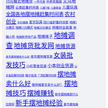
义乌地
10元模式地摊货
中老年服装
一件代发
摊网
儿童玩具
云南赶集时间表
儿童T恤
儿童套装
农村
全国各地摆地摊赶集时间表
创业
发光玩具
四川省赶集时间表
地摊5
农村摆摊
地摊创业故事
元模式
地摊15元模式
地
地摊20元模式
地摊调
地摊袜子
摊小吃
地摊新奇特产品
查
地摊货批发网
地摊货源
女装批
夜市摆地摊货源
夜市摆地摊卖什么好
发技巧
小本创业货源
小吃零食货源
山
摆地摊
东省赶集时间表
帽子批发
广西赶集时间表
摆地
卖什么好
摆地摊夏天卖什么好？
摊技巧
摆摊赚钱
新手摆地摊卖什么
新手摆地摊经验
比较好
春节摆地摊