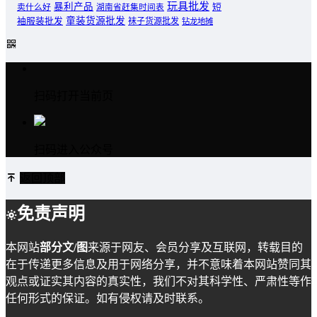
玩具批发
暴利产品
卖什么好
短
湖南省赶集时间表
童装货源批发
袖服装批发
袜子货源批发
钻龙地摊
扫码打开当前页
扫码进入公众号
返回顶部
免责声明
本网站
部分文/图
来源于网友、会员分享及互联网，转载目的
在于传递更多信息及用于网络分享，并不意味着本网站赞同其
观点或证实其内容的真实性，我们不对其科学性、严肃性等作
任何形式的保证。如有侵权请及时联系。