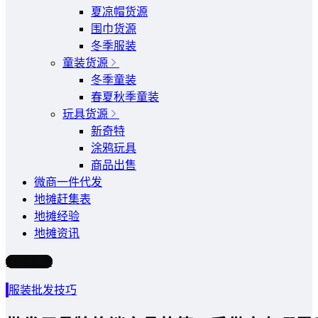
夏凉帽货源
围巾货源
冬季服装
童装货源
冬季童装
春夏秋季童装
玩具货源
新奇特
涂鸦玩具
商品出售
微商一件代发
地摊赶集表
地摊经验
地摊资讯
写文章
服装批发技巧