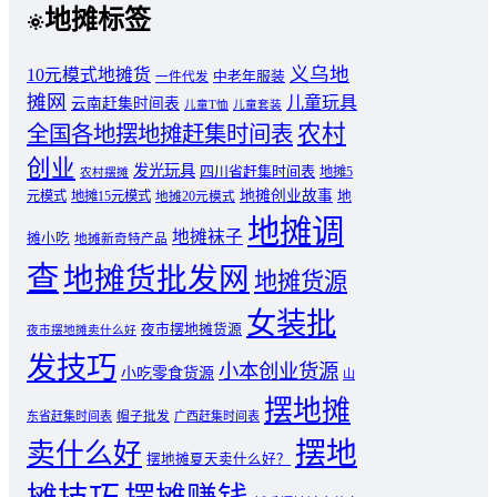
地摊标签
义乌地
10元模式地摊货
中老年服装
一件代发
摊网
儿童玩具
云南赶集时间表
儿童T恤
儿童套装
农村
全国各地摆地摊赶集时间表
创业
发光玩具
四川省赶集时间表
地摊5
农村摆摊
地摊创业故事
元模式
地摊15元模式
地
地摊20元模式
地摊调
地摊袜子
摊小吃
地摊新奇特产品
查
地摊货批发网
地摊货源
女装批
夜市摆地摊货源
夜市摆地摊卖什么好
发技巧
小本创业货源
小吃零食货源
山
摆地摊
东省赶集时间表
帽子批发
广西赶集时间表
摆地
卖什么好
摆地摊夏天卖什么好？