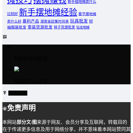
摊技巧
摆摊赚钱
新手摆地摊卖什么
新手摆地摊经验
比较好
春节摆地摊
玩具批发
暴利产品
卖什么好
短
湖南省赶集时间表
童装货源批发
袖服装批发
袜子货源批发
钻龙地摊
扫码打开当前页
扫码进入公众号
返回顶部
免责声明
本网站
部分文/图
来源于网友、会员分享及互联网，转载目的
在于传递更多信息及用于网络分享，并不意味着本网站赞同其