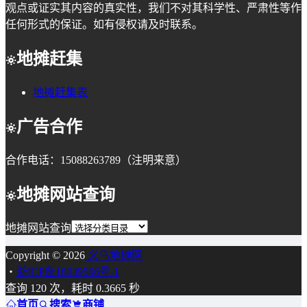
观点或证实其内容的真实性，我们不对其科学性、严肃性等作
任何形式的保证。如有侵权请及时联系。
地摊赶集
地摊赶集表
广告合作
合作电话：15088263789（注明来意）
地摊网站查询
地摊网站查询
Copyright © 2026
义乌地摊网
・
浙ICP备18039566号-1
查询 120 次，耗时 0.3665 秒
首页
搜索
商铺