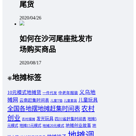
尾货
2020/04/26
如何在沙河尾座批发市
场购买商品
2020/08/17
地摊标签
义乌地
10元模式地摊货
中老年服装
一件代发
摊网
儿童玩具
云南赶集时间表
儿童T恤
儿童套装
农村
全国各地摆地摊赶集时间表
创业
发光玩具
四川省赶集时间表
地摊5
农村摆摊
地摊创业故事
元模式
地摊15元模式
地
地摊20元模式
地摊调