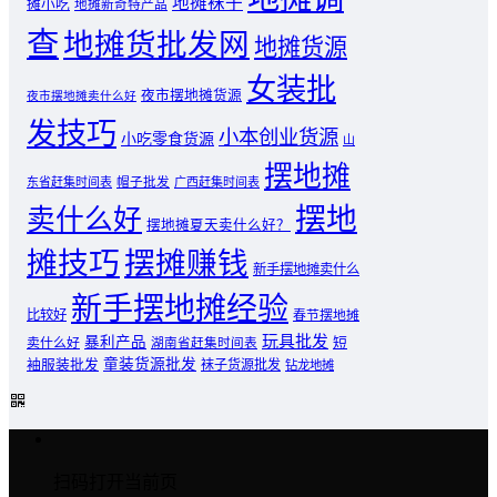
地摊袜子
摊小吃
地摊新奇特产品
查
地摊货批发网
地摊货源
女装批
夜市摆地摊货源
夜市摆地摊卖什么好
发技巧
小本创业货源
小吃零食货源
山
摆地摊
东省赶集时间表
帽子批发
广西赶集时间表
摆地
卖什么好
摆地摊夏天卖什么好？
摊技巧
摆摊赚钱
新手摆地摊卖什么
新手摆地摊经验
比较好
春节摆地摊
玩具批发
暴利产品
卖什么好
短
湖南省赶集时间表
童装货源批发
袖服装批发
袜子货源批发
钻龙地摊
扫码打开当前页