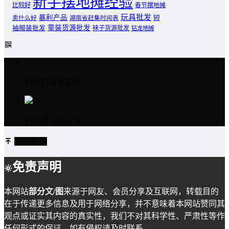
新手摆地摊经验
比较好
春节摆地摊
玩具批发
暴利产品
卖什么好
短
湖南省赶集时间表
童装货源批发
袖服装批发
袜子货源批发
钻龙地摊
扫码打开当前页
扫码进入公众号
返回顶部
免责声明
本网站
部分文/图
来源于网友、会员分享及互联网，转载目的
在于传递更多信息及用于网络分享，并不意味着本网站赞同其
观点或证实其内容的真实性，我们不对其科学性、严肃性等作
任何形式的保证。如有侵权请及时联系。