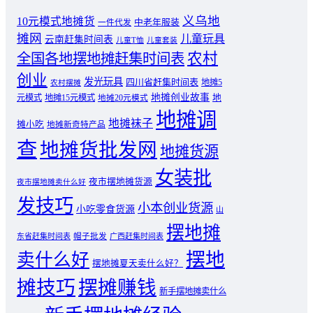
义乌地
10元模式地摊货
中老年服装
一件代发
摊网
儿童玩具
云南赶集时间表
儿童T恤
儿童套装
农村
全国各地摆地摊赶集时间表
创业
发光玩具
四川省赶集时间表
地摊5
农村摆摊
地摊创业故事
元模式
地摊15元模式
地
地摊20元模式
地摊调
地摊袜子
摊小吃
地摊新奇特产品
查
地摊货批发网
地摊货源
女装批
夜市摆地摊货源
夜市摆地摊卖什么好
发技巧
小本创业货源
小吃零食货源
山
摆地摊
东省赶集时间表
帽子批发
广西赶集时间表
摆地
卖什么好
摆地摊夏天卖什么好？
摊技巧
摆摊赚钱
新手摆地摊卖什么