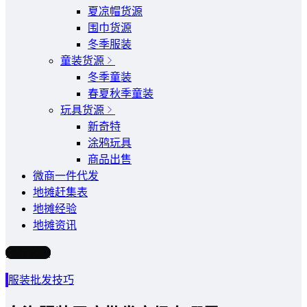
夏凉帽货源
围巾货源
冬季服装
童装货源
冬季童装
春夏秋季童装
玩具货源
新奇特
涂鸦玩具
商品出售
微商一件代发
地摊赶集表
地摊经验
地摊资讯
写文章
服装批发技巧