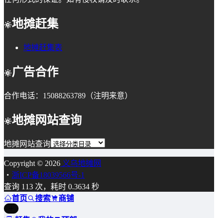
地摊赶集
地摊赶集表
广告合作
合作电话：15088263789（注明来意）
地摊网站查询
地摊网站查询
Copyright © 2026
义乌地摊网
・
浙ICP备18039566号-1
查询 113 次，耗时 0.3634 秒
首页
搜索
商铺