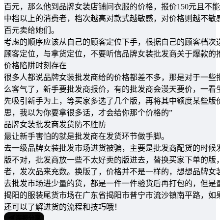
百元，那么他到品牌女装店铺问衣服的价格，报价150元且不
中档以上的消费者，档次越高对款式越敏感，对价格则越不敏
百元卖给她们。
考虑的顺序应该从自己的顾客定位下手，根据自己的顾客档次
顾客定位，与拿货定位，不要听信品牌女装批发商关于爆款的
价格陷阱时刻存在
很多人都说品牌女装批发商给的价格都差不多，那是对于一些
么客气了，新手要批发商报价，有的批发商会漫天要价，一看
先吸引新手为上，等买家多选了几个版，再将其中额度某些版
思，我以为你要拿很多话，才会给你那个价格的”
品牌女装批发商发货防不胜防
最让新手害怕的就是批发商在发货环节做手脚。
去一级品牌女装批发市场进货被骗，主要是批发商配货的时候
版不对，批发商放一些不太好卖的版进去，替换买家下单的版
者，发次品来充数。换版了，价格并不是一样的，想想品牌女
去批发市场进少量的货，都是一件一件验货后再打包的，但是
揭阳的服装尾货市场在广东省揭阳市普宁市流沙镇南平路，如
还可以了解进货的流程和技巧哦！
海报分享