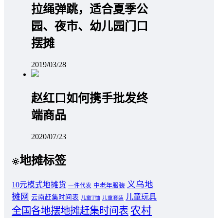
拉绳弹跳，适合夏季公
园、夜市、幼儿园门口
摆摊
2019/03/28
赵红口如何携手批发终
端商品
2020/07/23
地摊标签
义乌地
10元模式地摊货
中老年服装
一件代发
摊网
儿童玩具
云南赶集时间表
儿童T恤
儿童套装
农村
全国各地摆地摊赶集时间表