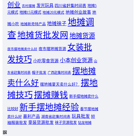
创业
发光玩具
四川省赶集时间表
地摊5
农村摆摊
地摊创业故事
元模式
地摊15元模式
地
地摊20元模式
地摊调
地摊袜子
摊小吃
地摊新奇特产品
查
地摊货批发网
地摊货源
女装批
夜市摆地摊货源
夜市摆地摊卖什么好
发技巧
小本创业货源
小吃零食货源
山
摆地摊
东省赶集时间表
帽子批发
广西赶集时间表
摆地
卖什么好
摆地摊夏天卖什么好？
摊技巧
摆摊赚钱
新手摆地摊卖什么
新手摆地摊经验
比较好
春节摆地摊
玩具批发
暴利产品
卖什么好
短
湖南省赶集时间表
童装货源批发
袖服装批发
袜子货源批发
钻龙地摊