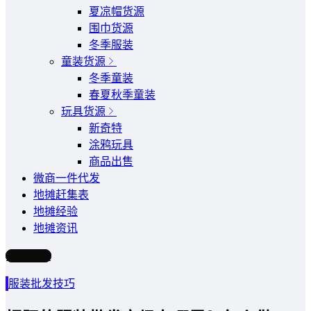
夏凉帽货源
围巾货源
冬季服装
童装货源
冬季童装
春夏秋季童装
玩具货源
新奇特
涂鸦玩具
商品出售
微商一件代发
地摊赶集表
地摊经验
地摊资讯
写文章
服装批发技巧