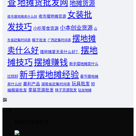
查
地摊货批发网
地摊货源
女装批
夜市摆地摊货源
夜市摆地摊卖什么好
发技巧
小本创业货源
小吃零食货源
山
摆地摊
东省赶集时间表
帽子批发
广西赶集时间表
摆地
卖什么好
摆地摊夏天卖什么好？
摊技巧
摆摊赚钱
新手摆地摊卖什么
新手摆地摊经验
比较好
春节摆地摊
玩具批发
暴利产品
卖什么好
短
湖南省赶集时间表
童装货源批发
袖服装批发
袜子货源批发
钻龙地摊
扫码打开当前页