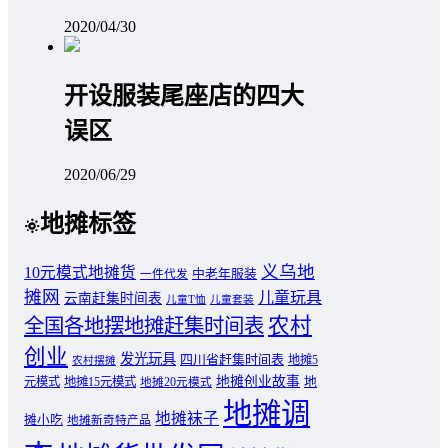
2020/04/30
开设服装尾座店的四大
误区
2020/06/29
地摊标签
义乌地
10元模式地摊货
中老年服装
一件代发
摊网
儿童玩具
云南赶集时间表
儿童T恤
儿童套装
农村
全国各地摆地摊赶集时间表
创业
发光玩具
四川省赶集时间表
地摊5
农村摆摊
地摊创业故事
元模式
地摊15元模式
地
地摊20元模式
地摊调
地摊袜子
摊小吃
地摊新奇特产品