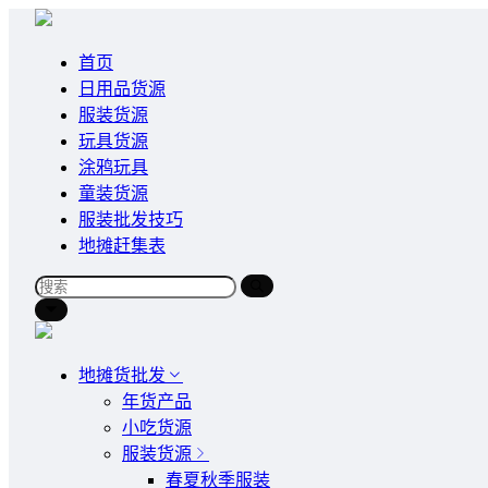
首页
日用品货源
服装货源
玩具货源
涂鸦玩具
童装货源
服装批发技巧
地摊赶集表
地摊货批发
年货产品
小吃货源
服装货源
春夏秋季服装