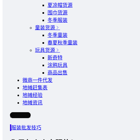
夏凉帽货源
围巾货源
冬季服装
童装货源
冬季童装
春夏秋季童装
玩具货源
新奇特
涂鸦玩具
商品出售
微商一件代发
地摊赶集表
地摊经验
地摊资讯
写文章
服装批发技巧