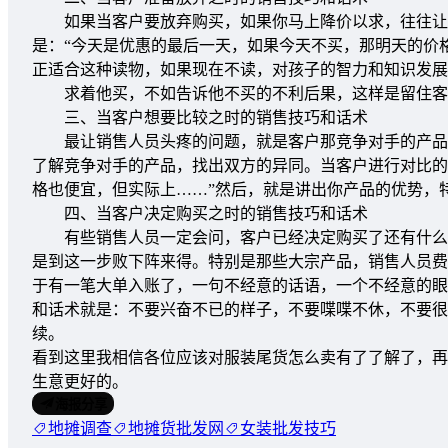
如果当客户要放弃购买，如果你马上降价以求，往往让他
是：“今天是优惠的最后一天，如果今天不买，那明天的价
正适合这种读物，如果现在不读，对孩子的智力和知识发展
求着他买，不如告诉他不买的不利后果，这样是留住客
三、当客户想要比较之时的销售技巧和话术
最让销售人员头疼的问题，就是客户那竞争对手的产品和
了解竞争对手的产品，找出双方的异同。当客户进行对比的
格也便宜，但实际上……”然后，就是讲出你产品的优势，
四、当客户决定购买之时的销售技巧和话术
有些销售人员一定会问，客户已经决定购买了还有什么销
是到这一步败下阵来得。特别是那些大宗产品，销售人员费
于有一笔大单入账了，一句不经意的话语，一个不经意的眼
和话术就是：不要兴奋不已的样子，不要喋喋不休，不要很
续。
看到这里我相信各位应该对服装尾货怎么卖有了了解了，再
生意更好的。
海报分享
地摊调查
地摊货批发网
女装批发技巧