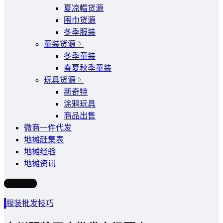
夏凉帽货源
围巾货源
冬季服装
童装货源
冬季童装
春夏秋季童装
玩具货源
新奇特
涂鸦玩具
商品出售
微商一件代发
地摊赶集表
地摊经验
地摊资讯
写文章
服装批发技巧