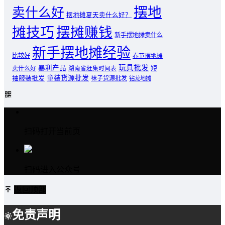
摆地
卖什么好
摆地摊夏天卖什么好？
摊技巧
摆摊赚钱
新手摆地摊卖什么
新手摆地摊经验
比较好
春节摆地摊
玩具批发
暴利产品
卖什么好
短
湖南省赶集时间表
童装货源批发
袖服装批发
袜子货源批发
钻龙地摊
扫码打开当前页
扫码进入公众号
返回顶部
免责声明