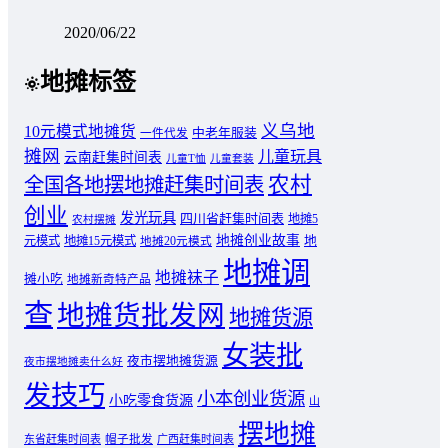
2020/06/22
地摊标签
义乌地
10元模式地摊货
中老年服装
一件代发
摊网
儿童玩具
云南赶集时间表
儿童T恤
儿童套装
农村
全国各地摆地摊赶集时间表
创业
发光玩具
四川省赶集时间表
地摊5
农村摆摊
地摊创业故事
元模式
地摊15元模式
地
地摊20元模式
地摊调
地摊袜子
摊小吃
地摊新奇特产品
查
地摊货批发网
地摊货源
女装批
夜市摆地摊货源
夜市摆地摊卖什么好
发技巧
小本创业货源
小吃零食货源
山
摆地摊
东省赶集时间表
帽子批发
广西赶集时间表