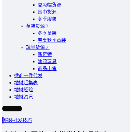
夏凉帽货源
围巾货源
冬季服装
童装货源
冬季童装
春夏秋季童装
玩具货源
新奇特
涂鸦玩具
商品出售
微商一件代发
地摊赶集表
地摊经验
地摊资讯
写文章
服装批发技巧