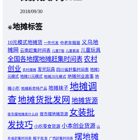
2018/09/30
地摊标签
义乌地
10元模式地摊货
中老年服装
一件代发
摊网
儿童玩具
云南赶集时间表
儿童T恤
儿童套装
农村
全国各地摆地摊赶集时间表
创业
发光玩具
四川省赶集时间表
地摊5
农村摆摊
地摊创业故事
元模式
地摊15元模式
地
地摊20元模式
地摊调
地摊袜子
摊小吃
地摊新奇特产品
查
地摊货批发网
地摊货源
女装批
夜市摆地摊货源
夜市摆地摊卖什么好
发技巧
小本创业货源
小吃零食货源
山
摆地摊
东省赶集时间表
帽子批发
广西赶集时间表