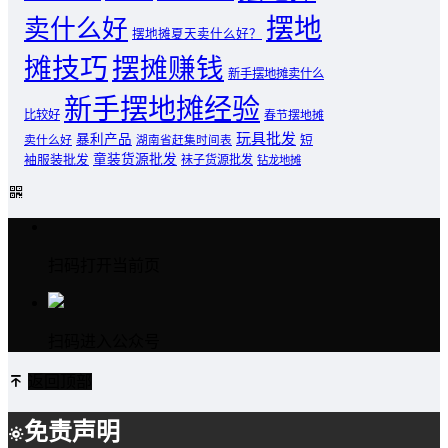
摆地
卖什么好
摆地摊夏天卖什么好？
摊技巧
摆摊赚钱
新手摆地摊卖什么
新手摆地摊经验
比较好
春节摆地摊
玩具批发
暴利产品
卖什么好
短
湖南省赶集时间表
童装货源批发
袖服装批发
袜子货源批发
钻龙地摊
扫码打开当前页
扫码进入公众号
返回顶部
免责声明