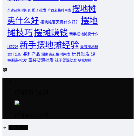
摆地摊
东省赶集时间表
帽子批发
广西赶集时间表
摆地
卖什么好
摆地摊夏天卖什么好？
摊技巧
摆摊赚钱
新手摆地摊卖什么
新手摆地摊经验
比较好
春节摆地摊
玩具批发
暴利产品
卖什么好
短
湖南省赶集时间表
童装货源批发
袖服装批发
袜子货源批发
钻龙地摊
扫码打开当前页
扫码进入公众号
返回顶部