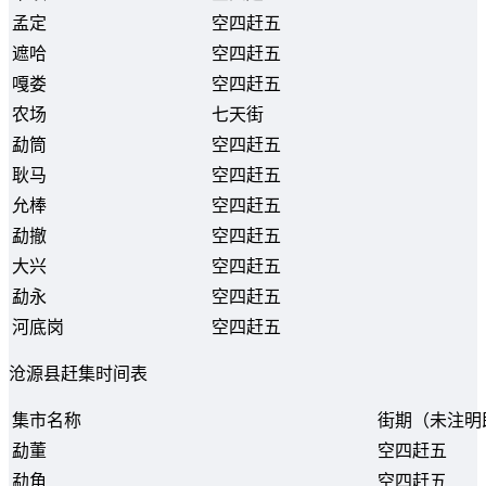
孟定
空四赶五
遮哈
空四赶五
嘎娄
空四赶五
农场
七天街
勐筒
空四赶五
耿马
空四赶五
允棒
空四赶五
勐撤
空四赶五
大兴
空四赶五
勐永
空四赶五
河底岗
空四赶五
沧源县赶集时间表
集市名称
街期（未注明
勐董
空四赶五
勐角
空四赶五