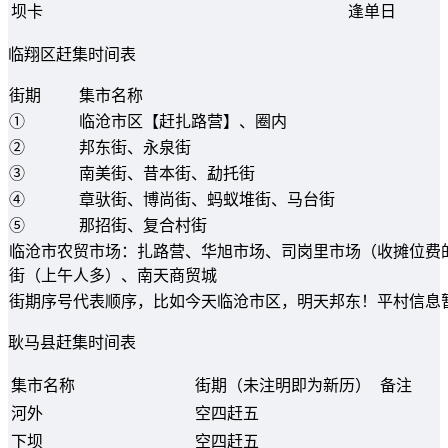
坝卡
逢单日
临翔区赶集时间表
街期
集市名称
①
临沧市区【赶扎路营】、圈内
②
邦东街、永泉街
③
南美街、昔本街、勐托街
④
章驮街、博尚街、蚂蚁堆街、马台街
⑤
那招街、复合村街
临沧市农贸市场：扎路营、华旭市场、司岗里市场（收摊位费
街（上午人多）、南天商贸城
街期序号代表顺序，比如今天临沧市区，明天邦东！平村信息
耿马县赶集时间表
集市名称
街期（未注明即为新历）
备注
河外
空四赶五
下坝
空四赶五