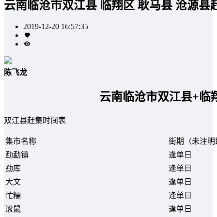
云南临沧市双江县 临翔区 耿马县 沧源县
2019-12-20 16:57:35
陈飞龙
云南临沧市双江县+临
双江县赶集时间表
集市名称
街期（未注明
勐勐镇
逢单日
勐库
逢单日
大文
逢单日
忙糯
逢单日
滚鼠
逢单日