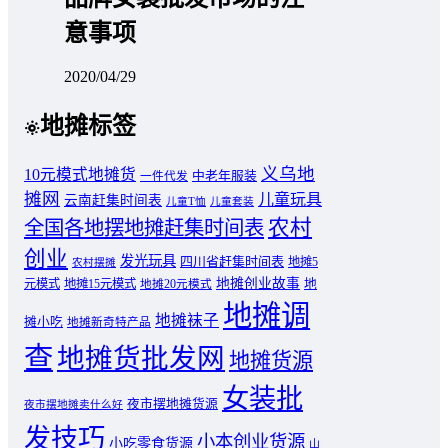
意事项
2020/04/29
地摊标签
义乌地
10元模式地摊货
中老年服装
一件代发
摊网
儿童玩具
云南赶集时间表
儿童T恤
儿童套装
农村
全国各地摆地摊赶集时间表
创业
发光玩具
四川省赶集时间表
地摊5
农村摆摊
地摊创业故事
元模式
地摊15元模式
地
地摊20元模式
地摊调
地摊袜子
摊小吃
地摊新奇特产品
查
地摊货批发网
地摊货源
女装批
夜市摆地摊货源
夜市摆地摊卖什么好
发技巧
小本创业货源
小吃零食货源
山