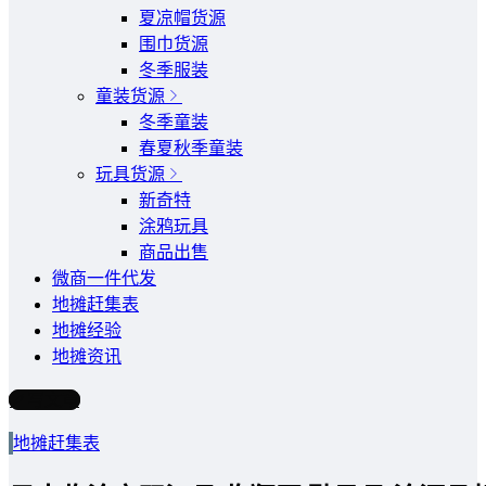
夏凉帽货源
围巾货源
冬季服装
童装货源
冬季童装
春夏秋季童装
玩具货源
新奇特
涂鸦玩具
商品出售
微商一件代发
地摊赶集表
地摊经验
地摊资讯
写文章
地摊赶集表