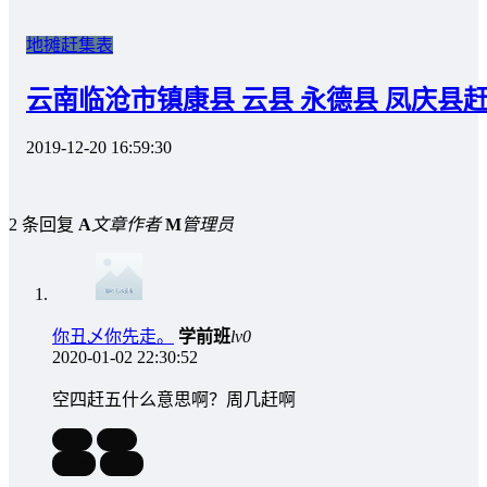
地摊赶集表
云南临沧市镇康县 云县 永德县 凤庆县
2019-12-20 16:59:30
2 条回复
A
文章作者
M
管理员
你丑乄你先走。
学前班
lv0
2020-01-02 22:30:52
空四赶五什么意思啊？周几赶啊
0
0
置顶
回复