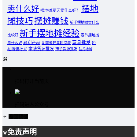
摆地
卖什么好
摆地摊夏天卖什么好？
摊技巧
摆摊赚钱
新手摆地摊卖什么
新手摆地摊经验
比较好
春节摆地摊
玩具批发
暴利产品
卖什么好
短
湖南省赶集时间表
童装货源批发
袖服装批发
袜子货源批发
钻龙地摊
扫码打开当前页
扫码进入公众号
返回顶部
免责声明