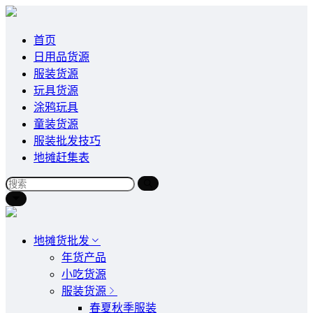
首页
日用品货源
服装货源
玩具货源
涂鸦玩具
童装货源
服装批发技巧
地摊赶集表
地摊货批发
年货产品
小吃货源
服装货源
春夏秋季服装