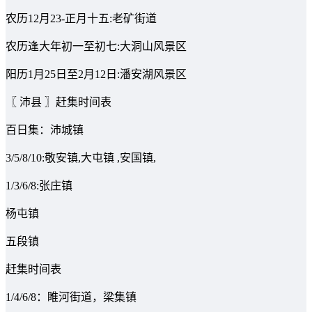
农历12月23-正月十五:老矿街道
农历逢大年初一至初七:大洞山风景区
阳历1月25日至2月12日:潘安湖风景区
〖 沛县 〗赶集时间表
百日集：沛城镇
3/5/8/10:敬安镇,大屯镇 ,安国镇,
1/3/6/8:张庄镇
杨屯镇
五段镇
赶集时间表
1/4/6/8：睢河街道，梁集镇