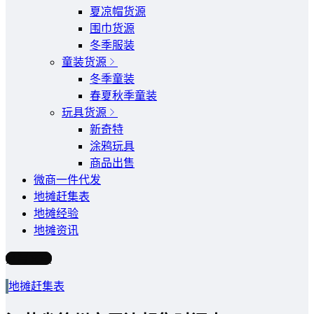
夏凉帽货源
围巾货源
冬季服装
童装货源
冬季童装
春夏秋季童装
玩具货源
新奇特
涂鸦玩具
商品出售
微商一件代发
地摊赶集表
地摊经验
地摊资讯
写文章
地摊赶集表