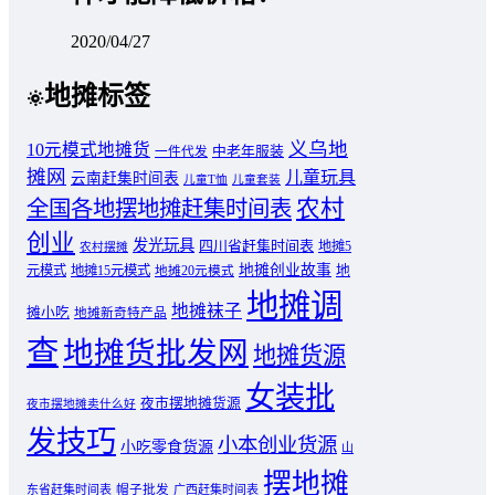
2020/04/27
地摊标签
义乌地
10元模式地摊货
中老年服装
一件代发
摊网
儿童玩具
云南赶集时间表
儿童T恤
儿童套装
农村
全国各地摆地摊赶集时间表
创业
发光玩具
四川省赶集时间表
地摊5
农村摆摊
地摊创业故事
元模式
地摊15元模式
地
地摊20元模式
地摊调
地摊袜子
摊小吃
地摊新奇特产品
查
地摊货批发网
地摊货源
女装批
夜市摆地摊货源
夜市摆地摊卖什么好
发技巧
小本创业货源
小吃零食货源
山
摆地摊
东省赶集时间表
帽子批发
广西赶集时间表