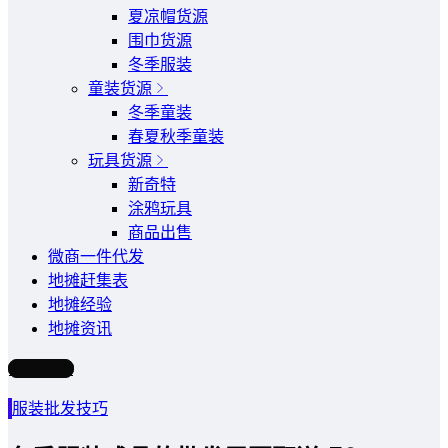
夏凉帽货源
围巾货源
冬季服装
童装货源
冬季童装
春夏秋季童装
玩具货源
新奇特
涂鸦玩具
商品出售
微商一件代发
地摊赶集表
地摊经验
地摊资讯
写文章
服装批发技巧