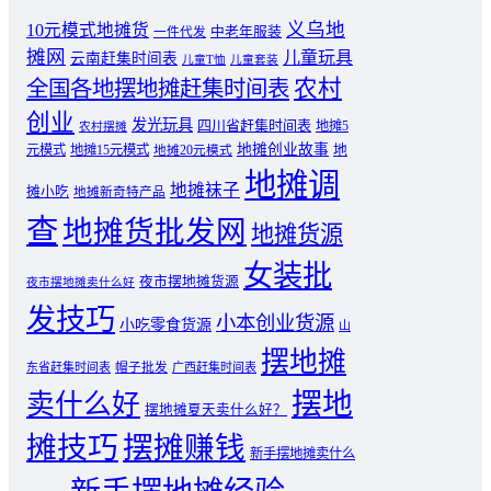
义乌地
10元模式地摊货
中老年服装
一件代发
摊网
儿童玩具
云南赶集时间表
儿童T恤
儿童套装
农村
全国各地摆地摊赶集时间表
创业
发光玩具
四川省赶集时间表
地摊5
农村摆摊
地摊创业故事
元模式
地摊15元模式
地
地摊20元模式
地摊调
地摊袜子
摊小吃
地摊新奇特产品
查
地摊货批发网
地摊货源
女装批
夜市摆地摊货源
夜市摆地摊卖什么好
发技巧
小本创业货源
小吃零食货源
山
摆地摊
东省赶集时间表
帽子批发
广西赶集时间表
摆地
卖什么好
摆地摊夏天卖什么好？
摊技巧
摆摊赚钱
新手摆地摊卖什么