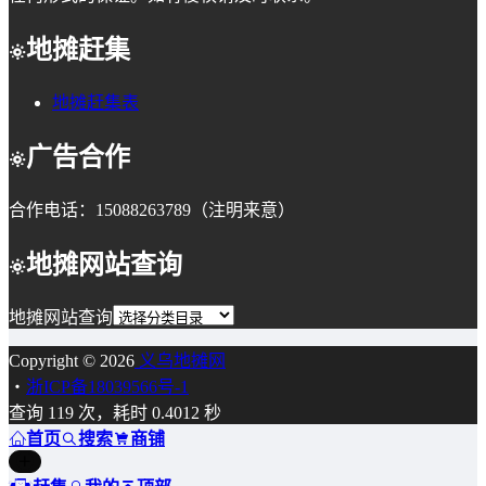
地摊赶集
地摊赶集表
广告合作
合作电话：15088263789（注明来意）
地摊网站查询
地摊网站查询
Copyright © 2026
义乌地摊网
・
浙ICP备18039566号-1
查询 119 次，耗时 0.4012 秒
首页
搜索
商铺