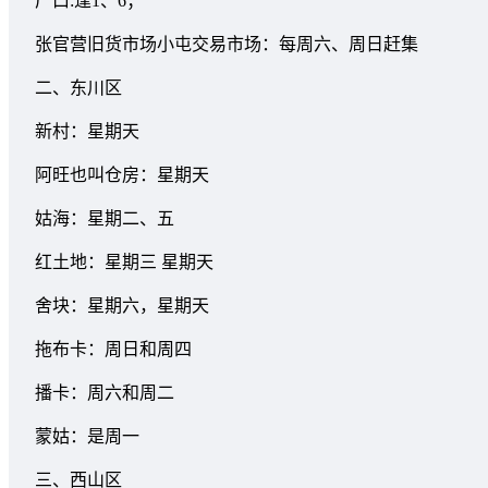
厂口:逢1、6；
张官营旧货市场小屯交易市场：每周六、周日赶集
二、东川区
新村：星期天
阿旺也叫仓房：星期天
姑海：星期二、五
红土地：星期三 星期天
舍块：星期六，星期天
拖布卡：周日和周四
播卡：周六和周二
蒙姑：是周一
三、西山区