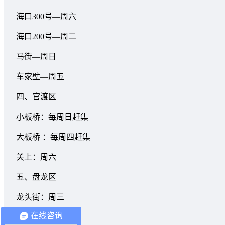
海口300号—周六
海口200号—周二
马街—周日
车家壁—周五
四、官渡区
小板桥：每周日赶集
大板桥 ：每周四赶集
关上：周六
五、盘龙区
龙头街：周三
在线咨询
白邑：星期三