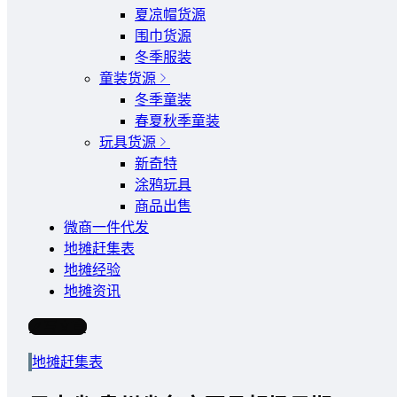
夏凉帽货源
围巾货源
冬季服装
童装货源
冬季童装
春夏秋季童装
玩具货源
新奇特
涂鸦玩具
商品出售
微商一件代发
地摊赶集表
地摊经验
地摊资讯
写文章
地摊赶集表