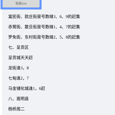
客服mm
六、富民县
富民街、款庄街是号数缝3、6、9的赶集
赤鹫街、散旦街是号数缝1、4、7的赶集
罗免街、东村街是号数缝2、5、8的赶集
七、呈贡区
呈贡城天天赶
龙街逢3，8
七甸逢2，7
马金铺化城逢1，6赶
八、嵩明县
杨桥周二