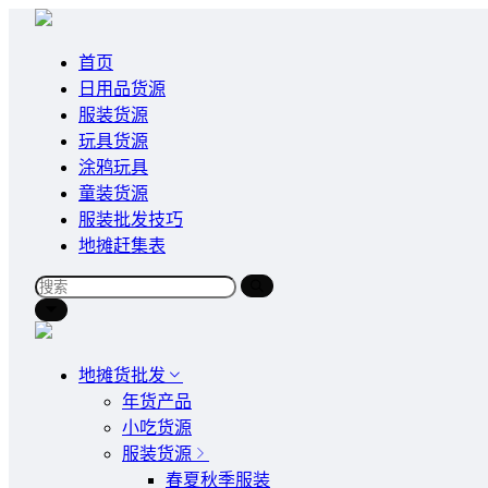
首页
日用品货源
服装货源
玩具货源
涂鸦玩具
童装货源
服装批发技巧
地摊赶集表
地摊货批发
年货产品
小吃货源
服装货源
春夏秋季服装