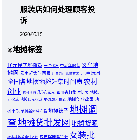
服装店如何处理顾客投
诉
2020/05/15
地摊标签
义乌地
10元模式地摊货
中老年服装
一件代发
摊网
儿童玩具
云南赶集时间表
儿童T恤
儿童套装
农村
全国各地摆地摊赶集时间表
创业
发光玩具
四川省赶集时间表
地摊5
农村摆摊
地摊创业故事
元模式
地摊15元模式
地
地摊20元模式
地摊调
地摊袜子
摊小吃
地摊新奇特产品
查
地摊货批发网
地摊货源
女装批
夜市摆地摊货源
夜市摆地摊卖什么好