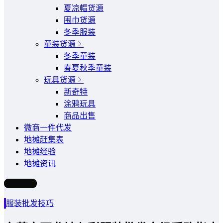
夏凉帽货源
围巾货源
冬季服装
童装货源
冬季童装
春夏秋季童装
玩具货源
新奇特
涂鸦玩具
商品出售
微商一件代发
地摊赶集表
地摊经验
地摊资讯
写文章
服装批发技巧