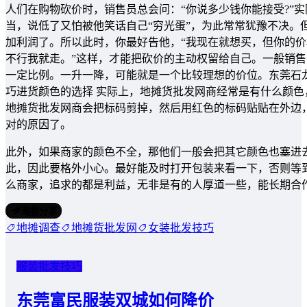
人们在购物砍价时，销售员总会问：“你说多少钱你能接受?”
当，说低了又怕被他笑话自己“穷光蛋”，为此常常犹豫不决。
加利润了。所以此时，你最好告他，“我现在就想买，但你的
不行我就走。”这样，才能把砍价的主动权留给自己。一般销
一定比例。一升一降，可能就是一个比较理想的价位。东莞石
巧进货颜色的选择 实际上，地摊货批发网商经常是有什么颜
地摊货批发网商会把标码剪掉，然后用红色的标码贴贴在外边
对的原因了。
此外，如果商家的颜色不全，那他们一般会把其它颜色也塞进
此，因此要格外小心。最好能及时打开包装来看一下，否则等到
么商家，追求的都是利益，无非是有的人厚道一些，能长期合
海报分享
地摊调查
地摊货批发网
女装批发技巧
服装批发技巧
东莞富民服装双城如何降价