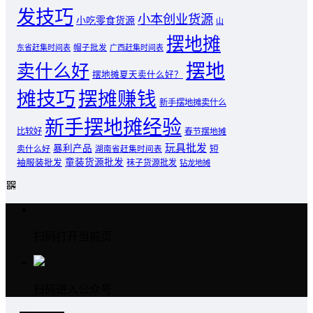
发技巧
小本创业货源
小吃零食货源
山
摆地摊
东省赶集时间表
帽子批发
广西赶集时间表
摆地
卖什么好
摆地摊夏天卖什么好？
摊技巧
摆摊赚钱
新手摆地摊卖什么
新手摆地摊经验
比较好
春节摆地摊
玩具批发
暴利产品
卖什么好
短
湖南省赶集时间表
童装货源批发
袖服装批发
袜子货源批发
钻龙地摊
扫码打开当前页
扫码进入公众号