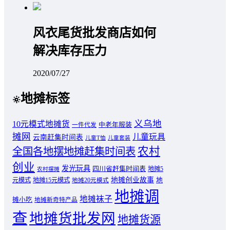
风衣尾货批发商店如何
解决库存压力
2020/07/27
地摊标签
义乌地
10元模式地摊货
中老年服装
一件代发
摊网
儿童玩具
云南赶集时间表
儿童T恤
儿童套装
农村
全国各地摆地摊赶集时间表
创业
发光玩具
四川省赶集时间表
地摊5
农村摆摊
地摊创业故事
元模式
地摊15元模式
地
地摊20元模式
地摊调
地摊袜子
摊小吃
地摊新奇特产品
查
地摊货批发网
地摊货源