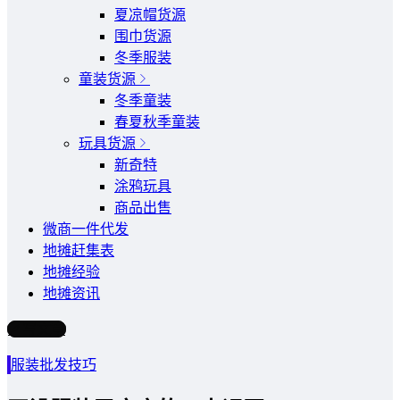
夏凉帽货源
围巾货源
冬季服装
童装货源
冬季童装
春夏秋季童装
玩具货源
新奇特
涂鸦玩具
商品出售
微商一件代发
地摊赶集表
地摊经验
地摊资讯
写文章
服装批发技巧