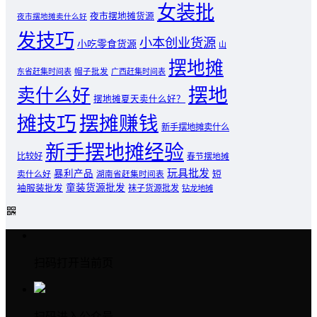
女装批
夜市摆地摊货源
夜市摆地摊卖什么好
发技巧
小本创业货源
小吃零食货源
山
摆地摊
东省赶集时间表
帽子批发
广西赶集时间表
摆地
卖什么好
摆地摊夏天卖什么好？
摊技巧
摆摊赚钱
新手摆地摊卖什么
新手摆地摊经验
比较好
春节摆地摊
玩具批发
暴利产品
卖什么好
短
湖南省赶集时间表
童装货源批发
袖服装批发
袜子货源批发
钻龙地摊
扫码打开当前页
扫码进入公众号