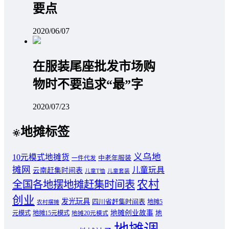
要点
2020/06/07
在服装尾座批发市场购
物时不要追求“最”字
2020/07/23
地摊标签
义乌地
10元模式地摊货
中老年服装
一件代发
摊网
儿童玩具
云南赶集时间表
儿童T恤
儿童套装
农村
全国各地摆地摊赶集时间表
创业
发光玩具
四川省赶集时间表
地摊5
农村摆摊
地摊创业故事
元模式
地摊15元模式
地
地摊20元模式