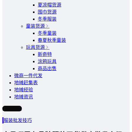
夏凉帽货源
围巾货源
冬季服装
童装货源
冬季童装
春夏秋季童装
玩具货源
新奇特
涂鸦玩具
商品出售
微商一件代发
地摊赶集表
地摊经验
地摊资讯
写文章
服装批发技巧