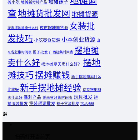
地摊调
地摊袜子
摊小吃
地摊新奇特产品
查
地摊货批发网
地摊货源
女装批
夜市摆地摊货源
夜市摆地摊卖什么好
发技巧
小本创业货源
小吃零食货源
山
摆地摊
东省赶集时间表
帽子批发
广西赶集时间表
摆地
卖什么好
摆地摊夏天卖什么好？
摊技巧
摆摊赚钱
新手摆地摊卖什么
新手摆地摊经验
比较好
春节摆地摊
玩具批发
暴利产品
卖什么好
短
湖南省赶集时间表
童装货源批发
袖服装批发
袜子货源批发
钻龙地摊
扫码打开当前页