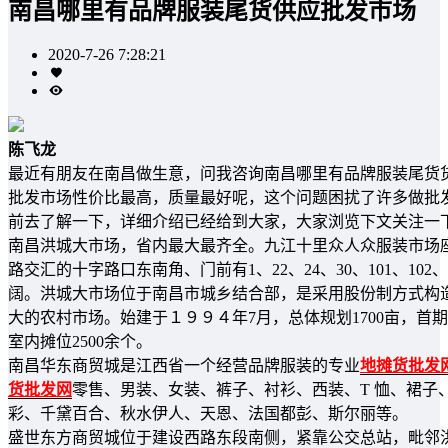
南昌哪里有品牌服装尾货供应批发市场
2020-7-26 7:28:21
陈飞龙
最近有朋友在南昌做生意，问我咨询南昌哪里有品牌服装尾货
批发市场性价比最高，质量最好呢，这个问题困扰了许多做批
前去了解一下，详细介绍已经给到大家，大家浏览下文关注一
南昌洪城大市场，省内最大最齐全。九江十里众人众服装市场座
路交汇的十字路口东南角、门前有1、22、24、30、101、1
阔。洪城大市场位于南昌市城乡结合部，是采用股份制方式构
大的农村市场。始建于１９９４年7月，总体规划1700亩，首期开
室内摊位2500余个。
南昌华东商贸城是江西省一个经营品牌服装的专业
地摊货批发
货批发网
零售、男装、女装、裤子、衬衫、西装、T 恤、裙
彩、千黛百合、秋水伊人、天恩、法国都彭、斯尔丽等。
盛世东方商贸城位于建设西路东段南侧，紧靠公交总站，毗邻