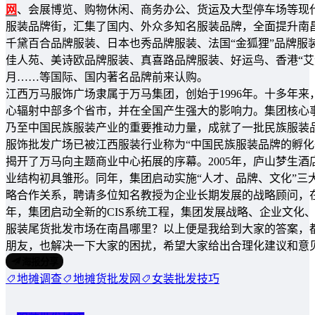
网
、会展博览、购物休闲、商务办公、货运及大型停车场等现
服装品牌街，汇集了国内、外众多知名服装品牌，全面提升南
千黛百合品牌服装、日本也秀品牌服装、法国“金狐狸”品牌服
佳人苑、美诗欧品牌服装、真喜路品牌服装、好运鸟、香港“艾
月……等国际、国内著名品牌前来认购。
江西万马服饰广场隶属于万马集团，创始于1996年。十多年
心辐射中部多个省市，并在全国产生强大的影响力。集团核心事
乃至中国民族服装产业的重要推动力量，成就了一批民族服装
服饰批发广场已被江西服装行业称为“中国民族服装品牌的孵化
揭开了万马向主题商业中心拓展的序幕。2005年，庐山梦生
业结构初具雏形。同年，集团启动实施“人才、品牌、文化”三
略合作关系，聘请多位知名教授为企业长期发展的战略顾问，在
年，集团启动全新的CIS系统工程，集团发展战略、企业文化
服装尾货批发市场在南昌哪里？以上便是我给到大家的答案，
朋友，也解决一下大家的困扰，希望大家给出合理化建议和意
海报分享
地摊调查
地摊货批发网
女装批发技巧