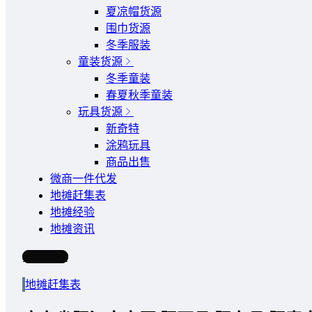
夏凉帽货源
围巾货源
冬季服装
童装货源
冬季童装
春夏秋季童装
玩具货源
新奇特
涂鸦玩具
商品出售
微商一件代发
地摊赶集表
地摊经验
地摊资讯
写文章
地摊赶集表