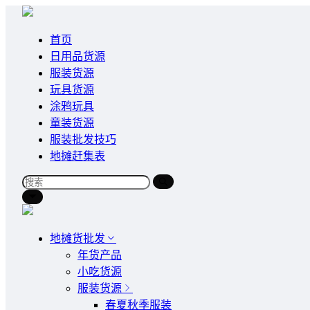
首页
日用品货源
服装货源
玩具货源
涂鸦玩具
童装货源
服装批发技巧
地摊赶集表
地摊货批发
年货产品
小吃货源
服装货源
春夏秋季服装