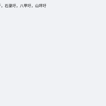
河口圩，石录圩，八甲圩，山坪圩