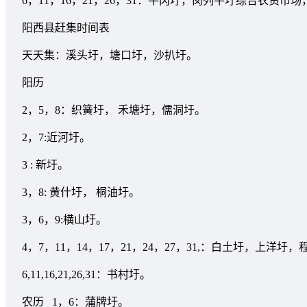
6，11，16，21，26，31：平冈圩，岗列牛圩综合农贸市
阳西县赶集时间表
天天集：溪头圩，塘口圩，沙扒圩。
阳历
2，5，8：织簧圩， 禾塘圩，儒洞圩。
2，7:近河圩。
3 : 新圩。
3，8: 黄什圩， 桐油圩。
3，6，9:横山圩。
4，7，11，14，17，21，24，27，31,：白土圩，上洋圩
6,11,16,21,26,31：书村圩。
农历 1，6：蒲牌圩。