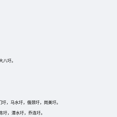
，大八圩。
龙门圩，马水圩，俄颈圩，岗美圩。
大陈圩，潭水圩，乔连圩。