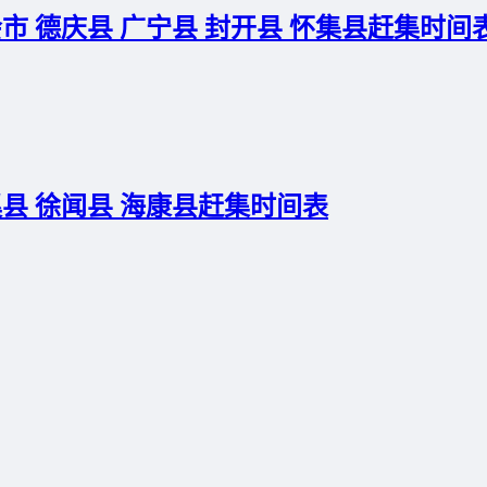
市 德庆县 广宁县 封开县 怀集县赶集时间
溪县 徐闻县 海康县赶集时间表