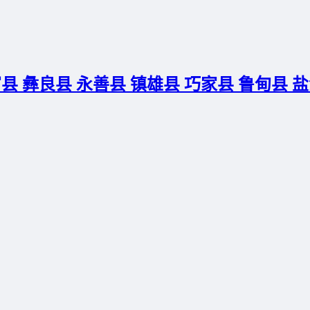
县 彝良县 永善县 镇雄县 巧家县 鲁甸县 盐