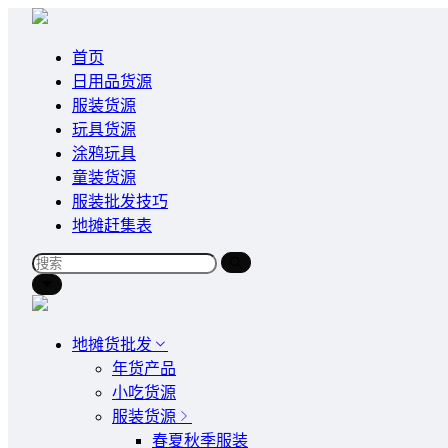
首页
日用品货源
服装货源
玩具货源
涂鸦玩具
童装货源
服装批发技巧
地摊赶集表
地摊货批发
年货产品
小吃货源
服装货源
春夏秋季服装