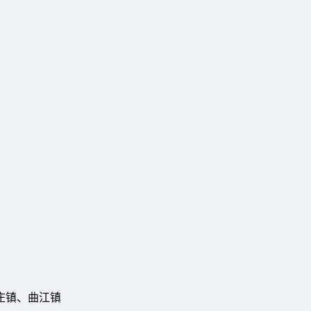
、
庄镇、曲江镇