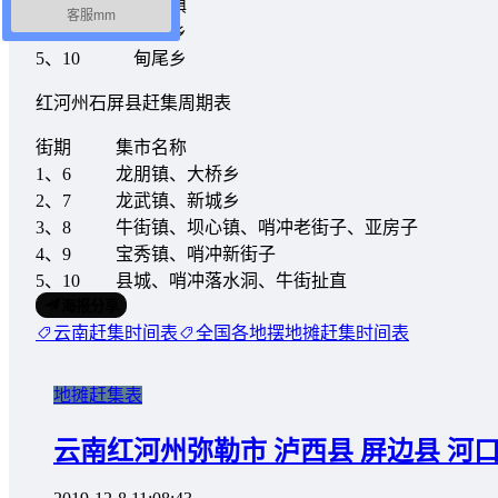
鼠龙猴
官厅镇
客服mm
鼠马
普雄乡
5、10
甸尾乡
红河州石屏县赶集周期表
街期
集市名称
1、6
龙朋镇、大桥乡
2、7
龙武镇、新城乡
3、8
牛街镇、坝心镇、哨冲老街子、亚房子
4、9
宝秀镇、哨冲新街子
5、10
县城、哨冲落水洞、牛街扯直
海报分享
云南赶集时间表
全国各地摆地摊赶集时间表
地摊赶集表
云南红河州弥勒市 泸西县 屏边县 河口