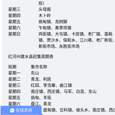
些）
星期三
头母阁
星期四
木卜岭
星期五
倘甸镇、龙树脚
星期六
乍甸镇、黄草坝镇
星期日
鸡街镇、大屯镇、卡房镇、老厂镇、蛮耗
镇、贾沙乡、保和乡、江川巷、老厂新街
新街市场、永胜街市场
红河州建水县赶集周期表
街期
集市名称
星期一
东山
星期二
青龙、利民
星期三
红田、李浩寨、曲江镇
星期四
南庄镇、西庄镇、马军、白显、东山
星期五
倘甸、羊街
星期六
盘江、青龙
星期日
县城、面甸镇、岔科镇、坡头乡、南庄镇、西
在线咨询