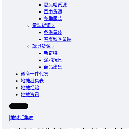
夏凉帽货源
围巾货源
冬季服装
童装货源
冬季童装
春夏秋季童装
玩具货源
新奇特
涂鸦玩具
商品出售
微商一件代发
地摊赶集表
地摊经验
地摊资讯
写文章
地摊赶集表