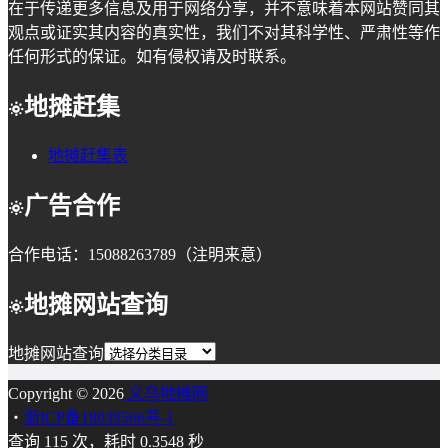
在于传递更多信息及用于网络分享，并不意味着本网站赞同其
观点或证实其内容的真实性，我们不对其科学性、严肃性等作
任何形式的保证。如有侵权请及时联系。
地摊赶集
地摊赶集表
广告合作
合作电话：15088263789（注明来意）
地摊网站查询
地摊网站查询
Copyright © 2026
义乌地摊网
・
浙ICP备18039566号-1
查询 115 次，耗时 0.3548 秒