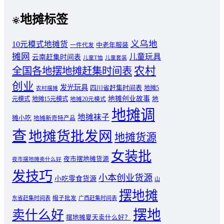
地摊标签
义乌地
10元模式地摊货
中老年服装
一件代发
摊网
儿童玩具
云南赶集时间表
儿童T恤
儿童套装
农村
全国各地摆地摊赶集时间表
创业
发光玩具
四川省赶集时间表
地摊5
农村摆摊
地摊创业故事
元模式
地摊15元模式
地
地摊20元模式
地摊调
地摊袜子
摊小吃
地摊新奇特产品
查
地摊货批发网
地摊货源
女装批
夜市摆地摊货源
夜市摆地摊卖什么好
发技巧
小本创业货源
小吃零食货源
山
摆地摊
东省赶集时间表
帽子批发
广西赶集时间表
摆地
卖什么好
摆地摊夏天卖什么好？