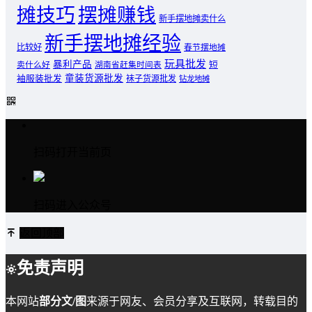
摊技巧
摆摊赚钱
新手摆地摊卖什么
新手摆地摊经验
比较好
春节摆地摊
玩具批发
暴利产品
卖什么好
短
湖南省赶集时间表
童装货源批发
袖服装批发
袜子货源批发
钻龙地摊
扫码打开当前页
扫码进入公众号
返回顶部
免责声明
本网站
部分文/图
来源于网友、会员分享及互联网，转载目的