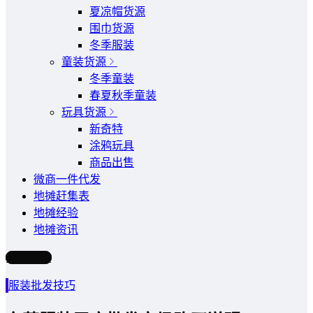
夏凉帽货源
围巾货源
冬季服装
童装货源
冬季童装
春夏秋季童装
玩具货源
新奇特
涂鸦玩具
商品出售
微商一件代发
地摊赶集表
地摊经验
地摊资讯
写文章
服装批发技巧