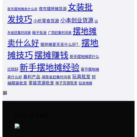
女装批
夜市摆地摊货源
夜市摆地摊卖什么好
发技巧
小本创业货源
小吃零食货源
山
摆地摊
东省赶集时间表
帽子批发
广西赶集时间表
摆地
卖什么好
摆地摊夏天卖什么好？
摊技巧
摆摊赚钱
新手摆地摊卖什么
新手摆地摊经验
比较好
春节摆地摊
玩具批发
暴利产品
卖什么好
短
湖南省赶集时间表
童装货源批发
袖服装批发
袜子货源批发
钻龙地摊
扫码打开当前页