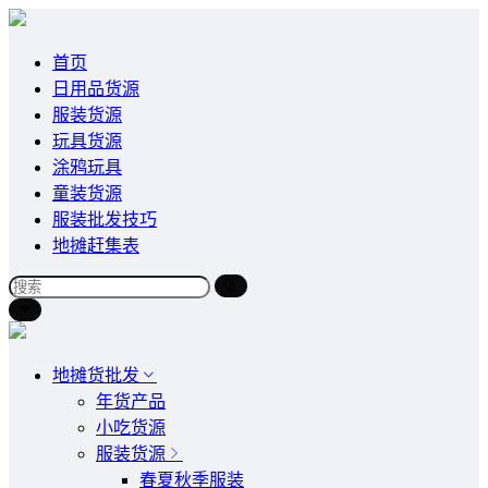
首页
日用品货源
服装货源
玩具货源
涂鸦玩具
童装货源
服装批发技巧
地摊赶集表
地摊货批发
年货产品
小吃货源
服装货源
春夏秋季服装