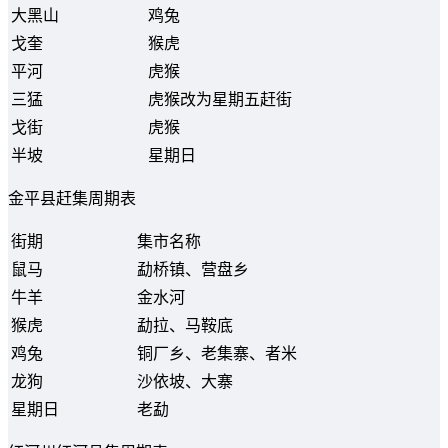
大黑山
鸡兔
戈奎
猴虎
平河
虎猴
三猛
虎猴改为星期五赶街
戈街
虎猴
半坡
星期日
金平县赶集周期表
街期
集市名称
鼠马
勐桥镇、营盘乡
牛羊
金水河
猴虎
勐拉、马鞍底
鸡兔
铜厂乡、老集寨、者米
龙狗
沙依坡、大寨
星期日
老勐