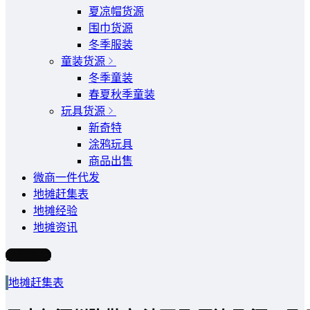
夏凉帽货源
围巾货源
冬季服装
童装货源
冬季童装
春夏秋季童装
玩具货源
新奇特
涂鸦玩具
商品出售
微商一件代发
地摊赶集表
地摊经验
地摊资讯
写文章
地摊赶集表