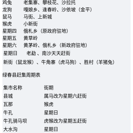
鸡兔
老集寨、攀枝花、沙拉托
龙狗
嘎娘乡、逢春岭、沙依坡（金平）
鼠马
马街、上新城
猴虎
小新街
星期四
俄札乡（原政府驻地）
星期五
黄草岭
星期六
黄茅岭、俄札乡（新政府驻地）
星期日
老勐 、南沙天天赶街
新街（鼠龙猴）、牛角寨（虎马狗）、胜村（羊猪兔）
绿春县赶集周期表
集市名称
街期
县城
属马改为星期六赶街
瓦那
猴虎
牛孔
星期日
牛孔骑马坝
虎猴改为星期五赶街
大水沟
星期日