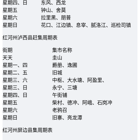
星期四、日
东风、西龙
星期五
钟山、舍莫
星期六
拉里黑、朋普
星期日
花口、江边镇、息宰、腻洛江、巡检司镇
红河州泸西县赶集周期表
街期
集市名称
天天
圭山
星期一、四
爵册、逸圃
星期二、五
旧城
星期三、六
中枢、大水塘、阿盈里、
星期三、日
永宁、三塘
星期四、日
午街铺
星期五
柴村、德冲、阿峨、石岗冲
星期六
老鸦召
星期日
旧寨、亮龙潭
红河州屏边县集周期表