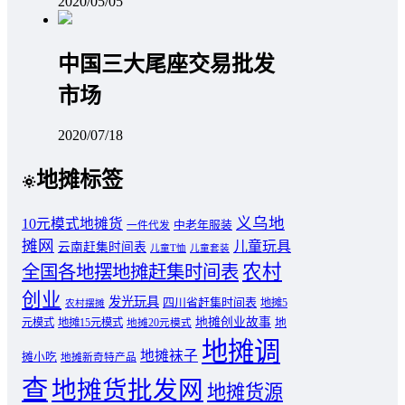
2020/05/05
中国三大尾座交易批发
市场
2020/07/18
地摊标签
义乌地
10元模式地摊货
中老年服装
一件代发
摊网
儿童玩具
云南赶集时间表
儿童T恤
儿童套装
农村
全国各地摆地摊赶集时间表
创业
发光玩具
四川省赶集时间表
地摊5
农村摆摊
地摊创业故事
元模式
地摊15元模式
地
地摊20元模式
地摊调
地摊袜子
摊小吃
地摊新奇特产品
查
地摊货批发网
地摊货源