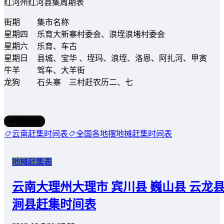
红河州红河县集周期表
街期
集市名称
星期四
乐育大新寨村委会、浪垤浪堵村委会
星期六
乐育、车古
星期日
县城、宝华 、垤玛、浪垤、洛恩、阿扎河、甲寅
牛羊
驾车、大羊街
龙狗
石头寨 三村赶农历二、七
海报分享
云南赶集时间表
全国各地摆地摊赶集时间表
地摊赶集表
云南大理州大理市 宾川县 巍山县 云龙县 
涧县赶集时间表