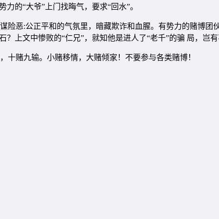
力的“大爷”上门找晦气，要求“回水”。
谋险恶:公正平和的气氛里，暗藏欺诈和血腥。有势力的赌博团
石？上文中惨败的“仁兄”，就知他是进人了“老千”的骗 局，岂
，十赌九输。小赌移情，大赌倾家！不要参与各类赌博！