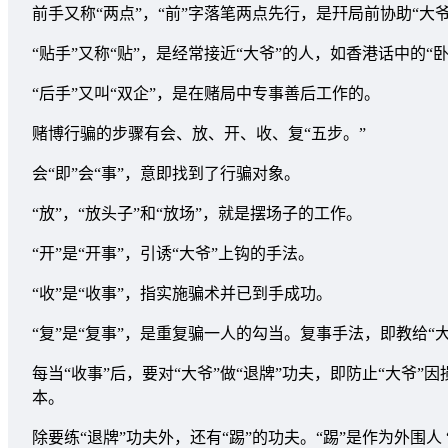
前手又称“两点”，“前”字落笔两点先行，是幵局前协助“大
“贴手”又称“贴”，是经常接近“大爷”的人，如香港话中的“卧
“后手”又叫“双企”，是在赌局中专事善后工作的。
赌博行骗的步骤有会、放、开、收、复“五步。”
会“即”会“事”，意即找到了行骗对象。
“放”，“放头子”和“放场”，就是摆场子的工作。
“开”是“开事”，引诱“大爷”上钩的手法。
“收”是“收事”，指实施骗术并已到手成功。
“复”是“复事”，是重复骗一人的勾当。复事手法，即教给
每当“收事”后，要对“大爷”做“退牌”功夫，即防止“大爷
本。
除要练“退牌”功夫外，还有“踢”的功夫。“踢”是作为外围人