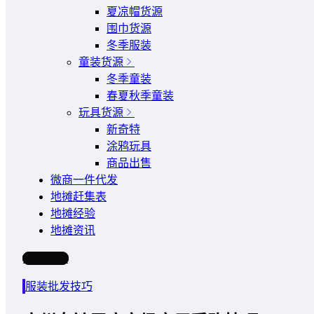
夏凉帽货源
围巾货源
冬季服装
童装货源
冬季童装
春夏秋季童装
玩具货源
新奇特
涂鸦玩具
商品出售
微商一件代发
地摊赶集表
地摊经验
地摊资讯
写文章
服装批发技巧