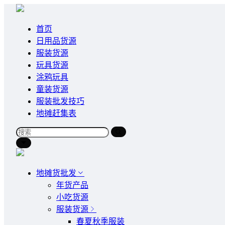
首页
日用品货源
服装货源
玩具货源
涂鸦玩具
童装货源
服装批发技巧
地摊赶集表
地摊货批发
年货产品
小吃货源
服装货源
春夏秋季服装