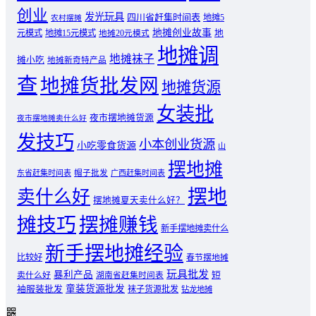
创业
发光玩具
四川省赶集时间表
地摊5
农村摆摊
地摊创业故事
元模式
地摊15元模式
地
地摊20元模式
地摊调
地摊袜子
摊小吃
地摊新奇特产品
查
地摊货批发网
地摊货源
女装批
夜市摆地摊货源
夜市摆地摊卖什么好
发技巧
小本创业货源
小吃零食货源
山
摆地摊
东省赶集时间表
帽子批发
广西赶集时间表
摆地
卖什么好
摆地摊夏天卖什么好？
摊技巧
摆摊赚钱
新手摆地摊卖什么
新手摆地摊经验
比较好
春节摆地摊
玩具批发
暴利产品
卖什么好
短
湖南省赶集时间表
童装货源批发
袖服装批发
袜子货源批发
钻龙地摊