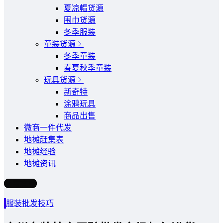
夏凉帽货源
围巾货源
冬季服装
童装货源
冬季童装
春夏秋季童装
玩具货源
新奇特
涂鸦玩具
商品出售
微商一件代发
地摊赶集表
地摊经验
地摊资讯
写文章
服装批发技巧