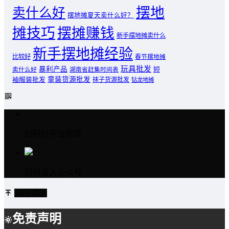
摆地
卖什么好
摆地摊夏天卖什么好？
摊技巧
摆摊赚钱
新手摆地摊卖什么
新手摆地摊经验
比较好
春节摆地摊
玩具批发
暴利产品
卖什么好
短
湖南省赶集时间表
童装货源批发
袖服装批发
袜子货源批发
钻龙地摊
扫码打开当前页
扫码进入公众号
返回顶部
免责声明