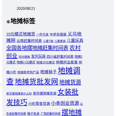
2020/08/21
地摊标签
义乌地
10元模式地摊货
中老年服装
一件代发
摊网
儿童玩具
云南赶集时间表
儿童T恤
儿童套装
农村
全国各地摆地摊赶集时间表
创业
发光玩具
四川省赶集时间表
地摊5
农村摆摊
地摊创业故事
元模式
地摊15元模式
地
地摊20元模式
地摊调
地摊袜子
摊小吃
地摊新奇特产品
查
地摊货批发网
地摊货源
女装批
夜市摆地摊货源
夜市摆地摊卖什么好
发技巧
小本创业货源
小吃零食货源
山
摆地摊
东省赶集时间表
帽子批发
广西赶集时间表