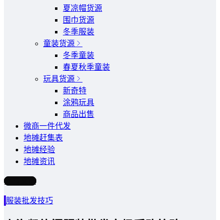
夏凉帽货源
围巾货源
冬季服装
童装货源
冬季童装
春夏秋季童装
玩具货源
新奇特
涂鸦玩具
商品出售
微商一件代发
地摊赶集表
地摊经验
地摊资讯
写文章
服装批发技巧