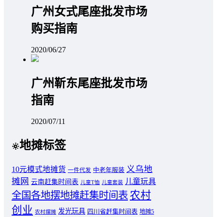
广州女式尾座批发市场
购买指南
2020/06/27
广州靳东尾座批发市场
指南
2020/07/11
地摊标签
义乌地
10元模式地摊货
中老年服装
一件代发
摊网
儿童玩具
云南赶集时间表
儿童T恤
儿童套装
农村
全国各地摆地摊赶集时间表
创业
发光玩具
四川省赶集时间表
地摊5
农村摆摊