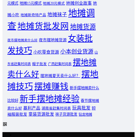
地摊创业故事
元模式
地摊15元模式
地
地摊20元模式
地摊调
地摊袜子
摊小吃
地摊新奇特产品
查
地摊货批发网
地摊货源
女装批
夜市摆地摊货源
夜市摆地摊卖什么好
发技巧
小本创业货源
小吃零食货源
山
摆地摊
东省赶集时间表
帽子批发
广西赶集时间表
摆地
卖什么好
摆地摊夏天卖什么好？
摊技巧
摆摊赚钱
新手摆地摊卖什么
新手摆地摊经验
比较好
春节摆地摊
玩具批发
暴利产品
卖什么好
短
湖南省赶集时间表
童装货源批发
袖服装批发
袜子货源批发
钻龙地摊