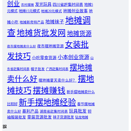
创业
发光玩具
四川省赶集时间表
地摊5
农村摆摊
地摊创业故事
元模式
地摊15元模式
地
地摊20元模式
地摊调
地摊袜子
摊小吃
地摊新奇特产品
查
地摊货批发网
地摊货源
女装批
夜市摆地摊货源
夜市摆地摊卖什么好
发技巧
小本创业货源
小吃零食货源
山
摆地摊
东省赶集时间表
帽子批发
广西赶集时间表
摆地
卖什么好
摆地摊夏天卖什么好？
摊技巧
摆摊赚钱
新手摆地摊卖什么
新手摆地摊经验
比较好
春节摆地摊
玩具批发
暴利产品
卖什么好
短
湖南省赶集时间表
童装货源批发
袖服装批发
袜子货源批发
钻龙地摊