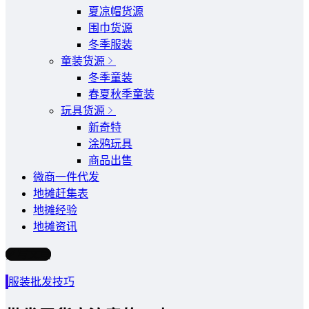
夏凉帽货源
围巾货源
冬季服装
童装货源
冬季童装
春夏秋季童装
玩具货源
新奇特
涂鸦玩具
商品出售
微商一件代发
地摊赶集表
地摊经验
地摊资讯
写文章
服装批发技巧