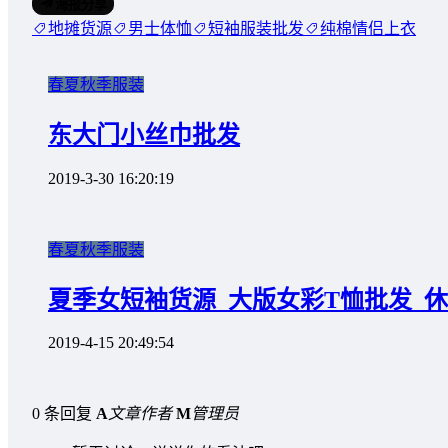
海报分享
地摊货源
男士体恤
短袖服装批发
纯棉情侣上衣
春夏秋季服装
东大门小丝巾批发
2019-3-30 16:20:19
春夏秋季服装
夏季女短袖货源_大版女彩T恤批发_
2019-4-15 20:49:54
0 条回复
A
文章作者
M
管理员