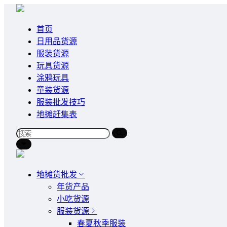
首页
日用品货源
服装货源
玩具货源
涂鸦玩具
童装货源
服装批发技巧
地摊赶集表
地摊货批发
年货产品
小吃货源
服装货源
春夏秋季服装