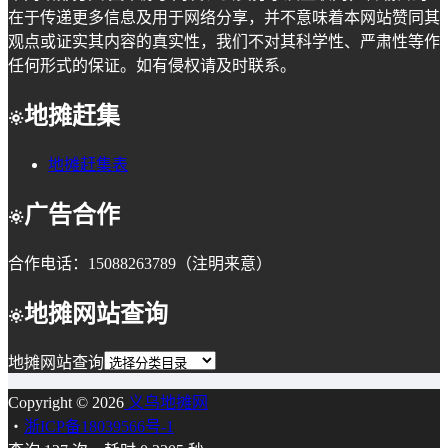
在于传递更多信息及用于网络分享，并不意味着本网站赞同其
观点或证实其内容的真实性，我们不对其科学性、严肃性等作
任何形式的保证。如有侵权请及时联系。
地摊赶集
地摊赶集表
广告合作
合作电话：15088263789（注明来意）
地摊网站查询
地摊网站查询
Copyright © 2026
义乌地摊网
・
浙ICP备18039566号-1