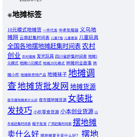
地摊标签
义乌地
10元模式地摊货
中老年服装
一件代发
摊网
儿童玩具
云南赶集时间表
儿童T恤
儿童套装
农村
全国各地摆地摊赶集时间表
创业
发光玩具
四川省赶集时间表
地摊5
农村摆摊
地摊创业故事
元模式
地摊15元模式
地
地摊20元模式
地摊调
地摊袜子
摊小吃
地摊新奇特产品
查
地摊货批发网
地摊货源
女装批
夜市摆地摊货源
夜市摆地摊卖什么好
发技巧
小本创业货源
小吃零食货源
山
摆地摊
东省赶集时间表
帽子批发
广西赶集时间表
摆地
卖什么好
摆地摊夏天卖什么好？