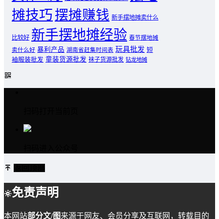
摊技巧
摆摊赚钱
新手摆地摊卖什么
新手摆地摊经验
比较好
春节摆地摊
玩具批发
暴利产品
卖什么好
短
湖南省赶集时间表
童装货源批发
袖服装批发
袜子货源批发
钻龙地摊
扫码打开当前页
扫码进入公众号
返回顶部
免责声明
本网站
部分文/图
来源于网友、会员分享及互联网，转载目的