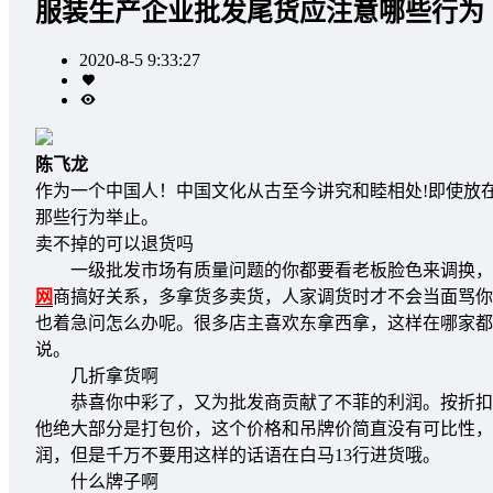
服装生产企业批发尾货应注意哪些行为
2020-8-5 9:33:27
陈飞龙
作为一个中国人！中国文化从古至今讲究和睦相处!即使放
那些行为举止。
卖不掉的可以退货吗
一级批发市场有质量问题的你都要看老板脸色来调换，有
网
商搞好关系，多拿货多卖货，人家调货时才不会当面骂你
也着急问怎么办呢。很多店主喜欢东拿西拿，这样在哪家都
说。
几折拿货啊
恭喜你中彩了，又为批发商贡献了不菲的利润。按折扣拿货
他绝大部分是打包价，这个价格和吊牌价简直没有可比性，
润，但是千万不要用这样的话语在白马13行进货哦。
什么牌子啊