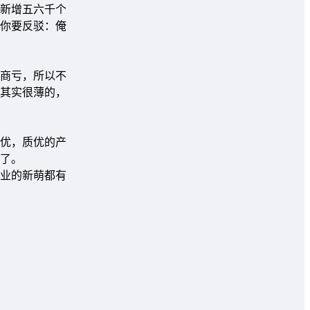
新增五六千个
时你要反驳：俺
发商亏，所以不
润其实很薄的，
优，质优的产
了。
业的新萌都有