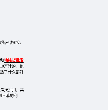
拿货应该避免
和
地摊货批发
10万计的，他
熟了什么都好
家是按折扣，其
到不菲的利