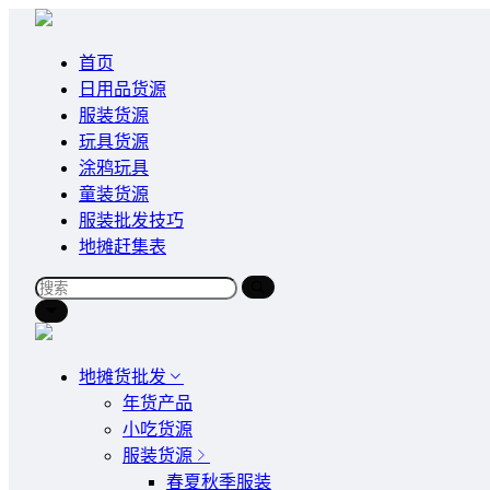
首页
日用品货源
服装货源
玩具货源
涂鸦玩具
童装货源
服装批发技巧
地摊赶集表
地摊货批发
年货产品
小吃货源
服装货源
春夏秋季服装