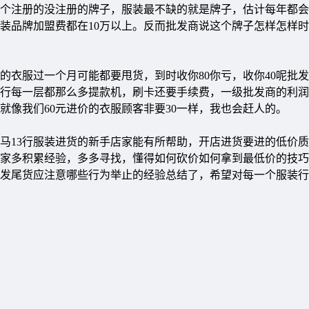
注册的没注册的牌子，服装最不缺的就是牌子，估计每年都会
装品牌加盟费都在10万以上。反而批发商说这个牌子怎样怎样
衣服过一个月可能都要甩货，到时收你80你亏，收你40呢批
3行每一层都那么多提款机，刷卡还要手续费，一级批发商的利
像我们60元进价的衣服顾客非要30一样，我也会赶人的。
13行服装进货的新手店家能有所帮助，开店进货要进的低价质
家多积累经验，多多寻找，懂得如何砍价如何拿到最低价的技巧
发尾货应注意哪些行为举止的经验总结了，希望对每一个服装行