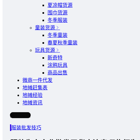
夏凉帽货源
围巾货源
冬季服装
童装货源
冬季童装
春夏秋季童装
玩具货源
新奇特
涂鸦玩具
商品出售
微商一件代发
地摊赶集表
地摊经验
地摊资讯
写文章
服装批发技巧