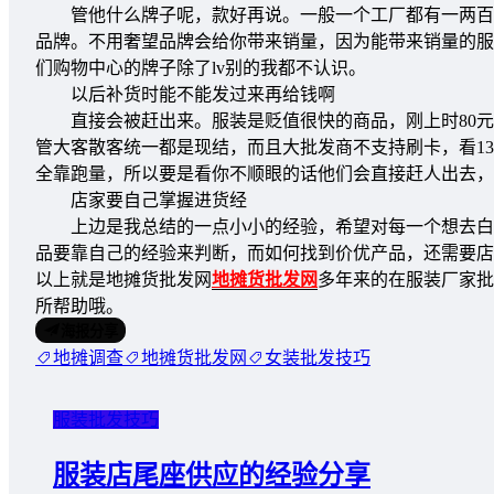
管他什么牌子呢，款好再说。一般一个工厂都有一两百个
品牌。不用奢望品牌会给你带来销量，因为能带来销量的服
们购物中心的牌子除了lv别的我都不认识。
以后补货时能不能发过来再给钱啊
直接会被赶出来。服装是贬值很快的商品，刚上时80元的
管大客散客统一都是现结，而且大批发商不支持刷卡，看1
全靠跑量，所以要是看你不顺眼的话他们会直接赶人出去，就
店家要自己掌握进货经
上边是我总结的一点小小的经验，希望对每一个想去白马
品要靠自己的经验来判断，而如何找到价优产品，还需要店
以上就是地摊货批发网
地摊货批发网
多年来的在服装厂家批
所帮助哦。
海报分享
地摊调查
地摊货批发网
女装批发技巧
服装批发技巧
服装店尾座供应的经验分享