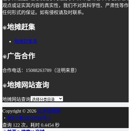
观点或证实其内容的真实性，我们不对其科学性、严肃性等作
任何形式的保证。如有侵权请及时联系。
地摊赶集
地摊赶集表
广告合作
合作电话：15088263789（注明来意）
地摊网站查询
地摊网站查询
Copyright © 2026
义乌地摊网
・
浙ICP备18039566号-1
查询 122 次，耗时 0.4454 秒