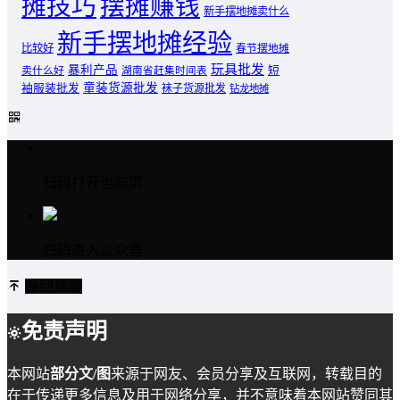
摊技巧
摆摊赚钱
新手摆地摊卖什么
新手摆地摊经验
比较好
春节摆地摊
玩具批发
暴利产品
卖什么好
短
湖南省赶集时间表
童装货源批发
袖服装批发
袜子货源批发
钻龙地摊
扫码打开当前页
扫码进入公众号
返回顶部
免责声明
本网站
部分文/图
来源于网友、会员分享及互联网，转载目的
在于传递更多信息及用于网络分享，并不意味着本网站赞同其