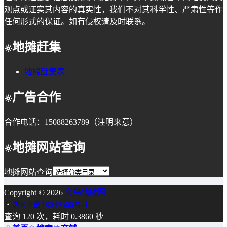
观点或证实其内容的真实性，我们不对其科学性、严肃性等作
任何形式的保证。如有侵权请及时联系。
地摊赶集
地摊赶集表
广告合作
合作电话：15088263789（注明来意）
地摊网站查询
地摊网站查询
Copyright © 2026
义乌地摊网
・
浙ICP备18039566号-1
查询 120 次，耗时 0.3860 秒