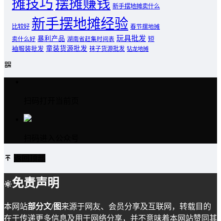
摊技巧
摆摊赚钱
新手摆地摊卖什么
新手摆地摊经验
比较好
春节摆地摊
玩具批发
暴利产品
卖什么好
短
湖南省赶集时间表
童装货源批发
袖服装批发
袜子货源批发
钻龙地摊
扫码打开当前页
扫码进入公众号
返回顶部
免责声明
本网站
部分文/图
来源于网友、会员分享及互联网，转载目的
在于传递更多信息及用于网络分享，并不意味着本网站赞同其