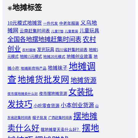
地摊标签
义乌地
10元模式地摊货
中老年服装
一件代发
摊网
儿童玩具
云南赶集时间表
儿童T恤
儿童套装
农村
全国各地摆地摊赶集时间表
创业
发光玩具
四川省赶集时间表
地摊5
农村摆摊
地摊创业故事
元模式
地摊15元模式
地
地摊20元模式
地摊调
地摊袜子
摊小吃
地摊新奇特产品
查
地摊货批发网
地摊货源
女装批
夜市摆地摊货源
夜市摆地摊卖什么好
发技巧
小本创业货源
小吃零食货源
山
摆地摊
东省赶集时间表
帽子批发
广西赶集时间表
摆地
卖什么好
摆地摊夏天卖什么好？