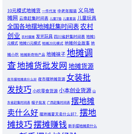
义乌地
10元模式地摊货
中老年服装
一件代发
摊网
儿童玩具
云南赶集时间表
儿童T恤
儿童套装
农村
全国各地摆地摊赶集时间表
创业
发光玩具
四川省赶集时间表
地摊5
农村摆摊
地摊创业故事
元模式
地摊15元模式
地
地摊20元模式
地摊调
地摊袜子
摊小吃
地摊新奇特产品
查
地摊货批发网
地摊货源
女装批
夜市摆地摊货源
夜市摆地摊卖什么好
发技巧
小本创业货源
小吃零食货源
山
摆地摊
东省赶集时间表
帽子批发
广西赶集时间表
摆地
卖什么好
摆地摊夏天卖什么好？
摊技巧
摆摊赚钱
新手摆地摊卖什么