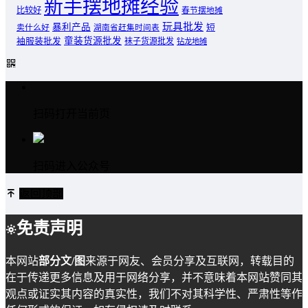
新手摆地摊经验
比较好
春节摆地摊
玩具批发
暴利产品
卖什么好
短
湖南省赶集时间表
童装货源批发
袖服装批发
袜子货源批发
钻龙地摊
扫码打开当前页
扫码进入公众号
返回顶部
免责声明
本网站
部分文/图
来源于网友、会员分享及互联网，转载目的
在于传递更多信息及用于网络分享，并不意味着本网站赞同其
观点或证实其内容的真实性，我们不对其科学性、严肃性等作