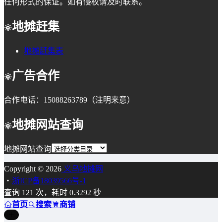
任何形式的保证。如有侵权请及时联系。
地摊赶集
地摊赶集表
广告合作
合作电话：15088263789（注明来意）
地摊网站查询
地摊网站查询
Copyright © 2026
义乌地摊网
・
浙ICP备18039566号-1
查询 121 次，耗时 0.3292 秒
首页
搜索
商铺