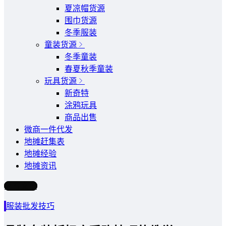
夏凉帽货源
围巾货源
冬季服装
童装货源
冬季童装
春夏秋季童装
玩具货源
新奇特
涂鸦玩具
商品出售
微商一件代发
地摊赶集表
地摊经验
地摊资讯
写文章
服装批发技巧