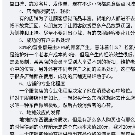
靠口碑，靠发名片，发传单，现在不少小店都愿意做点同城
4、店面陈列简洁、轻松
有的店铺为了让顾客感觉商品丰富，货堆的人都进不去，
畅不故意迂回，有朋友为了让顾客欣赏更多产品故意迂回，
为侧挂和正挂。尽量不要别出心裁，有的衣服顾客要花几分
5、成功的客户关系处理
80%的营业额是由20%的顾客产生，意味着什么？老客
是维护好一个老客户成本的3倍，但是产生的经济效益很低
是会员制，某某店的会员享受别人享受不到的折扣，维护老
心中的位置。另外还有不同老客户之间的关系处理，这些都很
于很多店铺都在使用，成功的店铺更是烂熟于心。
6、店铺的专业化程度
一个服装店的专业化程度决定了他在消费者心中地位。凡
样对于服装店也是如此，一想起买什么东西就想起去什么店
求吧一种东西做到极致，然后占领消费者的心智。
7、地摊效应的发挥
地摊的东西很廉价质次，但是有那么多人购买也有那么多
的时候得到的心理暗示是这个东西本来值200元，我才20
感，一个店铺能给顾客提供超出商品价格的满足感，就容易