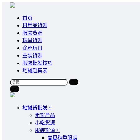
首页
日用品货源
服装货源
玩具货源
涂鸦玩具
童装货源
服装批发技巧
地摊赶集表
地摊货批发
年货产品
小吃货源
服装货源
春夏秋季服装