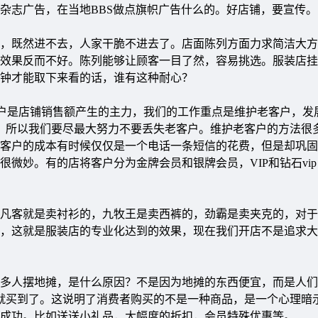
杂志广告，在当地BBS做点旗帜广告什么的。好店铺，要宣传。
既然进不去，人家干脆不进去了。店面陈列方面力求简洁大方
效果反而不好。陈列能够让顾客一目了然，容易挑选。服装店挂
钟才能取下来看的话，谁有这种耐心？
户是店铺销售额产生的主力，我们的工作重点是维护老客户，发
，所以我们要尽最大努力不要丢失老客户。维护老客户的方法很
客户的成本有时候仅仅是一个电话一条短信的花费，但是却巩固
微妙。有的店将客户分为金牌会员和银牌会员，VIP和钻石vi
客就是卖衬衫的，九牧王是卖西裤的，劲霸是卖夹克的，对于
，这就是服装店的专业化达到的效果，现在我们开店不是追求大
人摆地摊，是什么原因？不是因为地摊的东西便宜，而是人们
元就买到了。这说明了消费者购买的不是一种商品，是一个心理暗
成功。比如送送小礼品，大幅度的折扣，会员特殊优惠等。