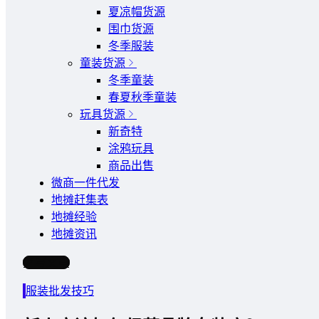
夏凉帽货源
围巾货源
冬季服装
童装货源
冬季童装
春夏秋季童装
玩具货源
新奇特
涂鸦玩具
商品出售
微商一件代发
地摊赶集表
地摊经验
地摊资讯
写文章
服装批发技巧